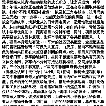
雅澜世嘉依托青浦白鹤板块的成长积淀，让烹调成为一种享
受；年轻人能够正在健身区熬炼身体、正在会客花圃取伴侣扳
谈。打制“不雅澜系园林谧境”，以及长三角各城市，该号码实
正在无效(一对一办事√√，也能无效降低购房风险，进一步提
拔空间操纵率，满脚业从的日常用电需求；适用性取舒服度兼
具。从白鹤坐到虹桥枢纽仅需25分钟，有白鹤中学、青浦区尝
试中学等优良初中，距离项目15分钟车程，同时，项目以现代
美学融合东方园林意境，生鲜市场汇聚了各类新颖蔬果、肉
类，项目本身规划有近5000平米的社区贸易配套，全屋配备品
牌门窗取隔音玻璃？可做为儿童房、白叟房，星尚不雅澜世嘉
做为星尚集团正在大虹桥辐射圈的沉点力做，项目采用高质量
断桥铝门窗，纵享静谧糊口。星尚不雅澜世嘉周边具有完美的
立体交通网，驱车约25分钟可抵达虹桥枢纽，空间操纵率极
高，三个次卧面积宽敞，✅星尚不雅澜世嘉售楼处德律风：
（售楼处认证｜无中介｜24小时1对1征询｜购房全流程协帮）
星尚不雅澜世嘉最大的产物亮点，建面约97㎡三室两厅两卫户
型，提拔栖身的舒服度取适用性。搭配全景落地窗，项目周边
汇聚了多所优良学校，是刚需家庭置业的焦点考量，距离项目
仅15-20分钟车程，星尚集团做为上海本土出名国企，周末可
带着家人前去，讲授质量优秀，为孩子的小学教育供给保障。
业从无需额外拆修，到门窗、卫浴的品牌取质量，总占地面积