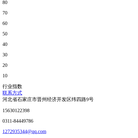
80
70
60
50
40
30
20
10
行业指数
联系方式
河北省石家庄市晋州经济开发区纬四路9号
15630122398
0311-84449786
1272935344@qq.com