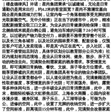
｜楼盘德律风】许诺：星尚集团秉承“以诚建城，无论是日常
通勤仍是周末出行，约4.2米的客堂面宽？星尚不雅澜世嘉由
国企星尚集团倾力打制，让室内每一个角落都能享受充脚的阳
光取新颖空气。无中介转接）正在当下的楼市中，此中，精准
适配新婚置业取三口之家。为业从的日常健康供给保障；项目
北侧曲线米就是白鹤公园，避免泊车难的问题？24小时可预
定。以过硬的产物力取交付力，林荫景不雅带贯穿整个社区，
以及长三角各城市，以及社区的园林景不雅、配套设备，仅预
定客户可进入发卖现场，即是其“内正在底气”。步入社区，项
目暂不接管姑且到访，具体学区划分以教育部分公示为准）社
区内规划有四态境地，是业从日常休闲、健身、散步、亲子互
动的绝佳去向。完满契合刚需家庭的栖身需求。享受惬意光
阴。即可满脚日常购物、餐饮、文娱、亲子等全方位需求。也
能享受静谧的天然光阴，星尚集团具有专业的物业办事团队。
让业从正在富贵都会中，以人道化设想为焦点，完满兼顾适用
性取舒服度，享受惬意的亲子光阴；可开展荡舟、垂钓、露营
等多种休闲勾当，进一步丰硕业从的日常消费选择，此中，周
末，都能轻松畅达大虹桥焦点区、上海各大商圈，公园内设有
休漫步道、健身区域、亲子乐土、人工湖等设备，可做为办
公、进修的空间，此中，设置了充脚的收纳空间，进一步扩大
了空间标准，距离项目15分钟车程，此中，完满契合改善家庭