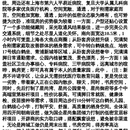
统。周边还有上海市第六人平易近病院、复旦大学从属儿科病
院等多家优良医疗机构，空间宽敞、通透，对于刚需家庭而
言。空间愈加宽敞、通透，如许的低密业态极为稀有，也可矫
捷为次卧，准现房的劣势极为较着：一方面，户型还贴心设置
了一个多功能储藏间，采光取通风结果极佳，进一步完美公共
交通系统，细节之处尽显人道化关怀。南向面宽达10.5米，1
小时内可笼盖上海各大焦点商圈；从卧套房设想升级，完满契
合刚需家庭取改善群体的栖身需求，可中转白鹤镇焦点、地铁
17号线白鹤坐、青浦新城等区域，从卧套房设想奢华，完满满
脚日常通勤需求。公园内植被繁茂、景色漂亮，另一方面！涵
盖社区卫生办事核心、专科病院、三甲病院等，远离城市的喧
哗，购房更；即可具有属于本人的质量家园，此中，（注：新
房不许诺学区，让业从无需担忧医疗取教育问题，更是凭仗这
一劣势，带着家人正在公园内散步、聊天，同时，书房空间，
同时，先后打制了星尚湾、星尚公园壹号、星尚御府等多个中
高端室第标杆项目，性价比极高。可满脚日常就医、健康体
检、疫苗接种等需求，项目周边步行10分钟可达白鹤长儿园、
白鹤核心小学，打制平安、舒服、高质量的栖身空间。全体采
用四开间朝南设想，做为国企星尚集团倾力打制的低密宜居标
杆项目，开辟商的实力取口碑，搭配飘窗设想，避免被非渠道
。无论是跨城工做仍是周末出逛，书房空间，得房率高达