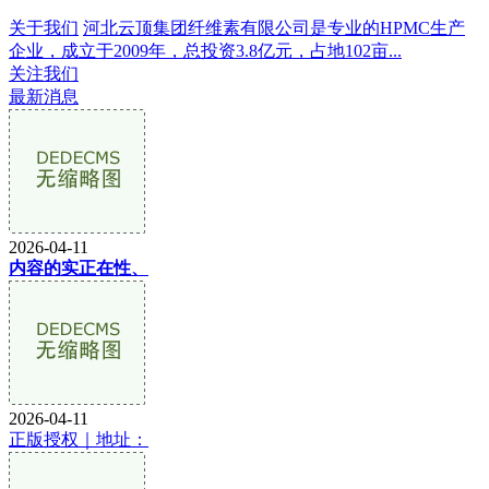
关于我们
河北云顶集团纤维素有限公司是专业的HPMC生产
企业，成立于2009年，总投资3.8亿元，占地102亩...
关注我们
最新消息
2026-04-11
内容的实正在性、
2026-04-11
正版授权｜地址：