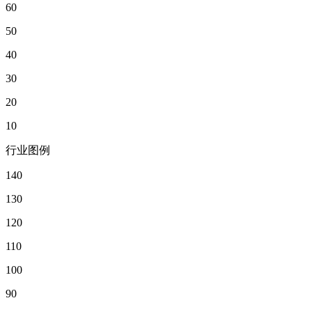
60
50
40
30
20
10
行业图例
140
130
120
110
100
90