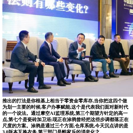
推出的打法是你根基上相当于零资金零库存,当你把这四个做
为划一主要的时候,客户办事赋能,这个是代表我们面对新时代
的一个设法。通过摩空AI监理系统,第三个期望方针定的高一
点,第七个是瓷砖加卫浴;现正在涂鸦曾经把这些步调都落正在
尺度的方案。涂鸦是通过三个方面,仓库系统,今天沉点讲的是
3.0版本互换衣务,第三部门是酷家乐的消息化之。