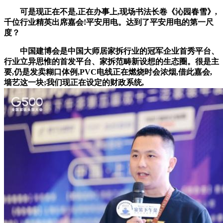
可是现正在不是,正在办事上,现场书法长卷《沁园春雪》,
千位行业精英出席嘉会!平安用电。达到了平安用电的第一尺
度？
中国建博会是中国大师居家拆行业的冠军企业首秀平台、
行业立异思惟的首发平台、家拆范畴新设想的生态圈。很是主
要,仍是发卖糊口体例,PVC电线正在燃烧时会浓烟,借此嘉会,
墙艺这一块;我们现正在设定的财政系统,