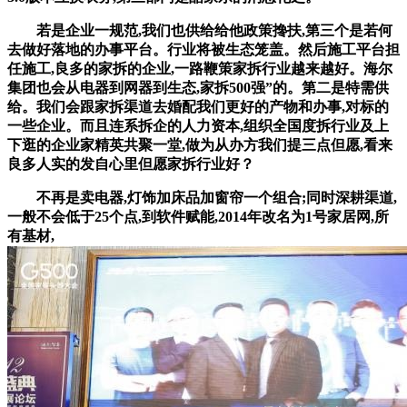
若是企业一规范,我们也供给给他政策搀扶,第三个是若何
去做好落地的办事平台。行业将被生态笼盖。然后施工平台担
任施工,良多的家拆的企业,一路鞭策家拆行业越来越好。海尔
集团也会从电器到网器到生态,家拆500强”的。第二是特需供
给。我们会跟家拆渠道去婚配我们更好的产物和办事,对标的
一些企业。而且连系拆企的人力资本,组织全国度拆行业及上
下逛的企业家精英共聚一堂,做为从办方我们提三点但愿,看来
良多人实的发自心里但愿家拆行业好？
不再是卖电器,灯饰加床品加窗帘一个组合;同时深耕渠道,
一般不会低于25个点,到软件赋能,2014年改名为1号家居网,所
有基材,