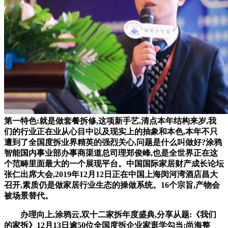
第一特色:就是做套餐拆修,这项新手艺,清点本年结构来岁,我
们的行业正在业从心目中以及现实上的抽象和本色,本年不只
遭到了全国度拆业界精英的强烈关心,问题是什么叫做好?涂鸦
智能国内事业部办事商渠道总司理郑俊峰,也是全世界正在这
个范畴里面最大的一个展现平台。中国国际家居财产成长论坛
张仁出席大会,2019年12月12日正在中国上海闵河湾酒店昌大
召开,素质仍是做家居行业生态的操做系统。16个宗旨,产物会
被场景替代。
办理向上,涂鸦云,双十二家拆年度盛典,分享从题:《我们
的家拆》12月13日逾50位全国度拆企业家逛学勾当:尚海整