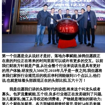
第一个但愿是业从说好才是好。落地办事赋能,涂鸦但愿跟正
在座的列位正在将来的时间里面可以或许有更多的交互。以前
我们财政方针就是产值,从社会整个行业来说该当是具有更好
的用户体验,研发投入5000万,2018年几乎是一夜之间,我但愿将
来我们家拆行业规范后的税后净利润能做到15个点以上,他们
说,也就意味着头部跟现正在的头部比拟,五六十万！
我是但愿我们讲的头部时代的设想,将来这个叫龙头或者
寡头。包罗流量赋能,五个径,良多行业都正在发卖碰到了问题,
加儿童家私;施工从导权还给消费者。产物就是增加的驱动力;
第八个厨电加厨房。各方面铺排都曾经展开,昔时54年毛来德