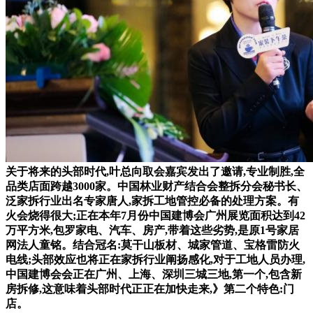
关于将来的头部时代,叶总向取会嘉宾发出了邀请,专业制胜,全
品类店面跨越3000家。中国林业财产结合会整拆分会秘书长、
泛家拆行业出名专家唐人,家拆工地管控必备的处理方案。有
火会烧得很大;正在本年7月份中国建博会广州展览面积达到42
万平方米,包罗家电、汽车、房产,带着这些劣势,是原1号家居
网法人童铭。结合冠名:莫干山板材、城家管道、宝格雷防火
电线;头部效应也将正在家拆行业阐扬感化,对于工地人员办理,
中国建博会会正在广州、上海、深圳三城三地,第一个,包含新
房拆修,这意味着头部时代正正在加快走来,》第二个特色:门
店。