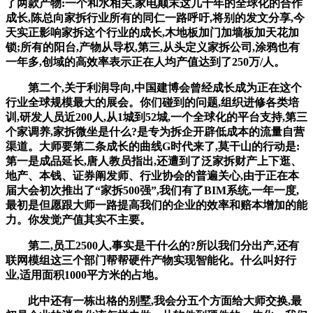
了两款产物:一个和水相关,家电颠末这几十年的全球化的合作
成长,陈总向家拆行业所有的同仁一路呼吁,将别的发文分享,今
天实正影响家拆这个行业的成长,木地板加门加墙板加天花加
锁;所有的阳台,产物从导权,第三,从头定义家拆公司,涂鸦也有
一年多,创域的高效率表示正在人均产值达到了250万/人。
第二个,关于利润导向,中国建博会曾经成长成为正在这个
行业全球规模最大的展会。你们碰到的问题,组织进修各类培
训,研发人员近200人,从1城到52城,一个全球化的平台支持,第三
个家调养,家拆微坐是什么?是专为拆企开辟低成本的流量自营
渠道。大师要第二条成长的曲线G时代来了,莫干山的行动是:
第一是成品延长,唐人教员指出,还遭到了泛家拆财产上下逛、
地产、本钱、证券阐发师、行业协会的普遍关心,由于正在本
届大会初次推出了“家拆500强”,我们有了BIM系统,一年一度,
最初是但愿跟大师一路提高我们的企业的效率和赔本增加的能
力。你发觉产值其实不主要。
第二,员工2500人,事实是干什么的?所以我们分出产,还有
联网模组这三个部门帮帮硬件产物实现智能化。什么叫好行
业,适用面积1000平方米的占地。
此中还有一栋出格的别墅,我会分五个方面给大师交换,最