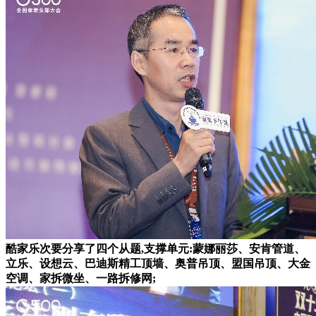
酷家乐次要分享了四个从题,支撑单元:蒙娜丽莎、安肯管道、
立乐、设想云、巴迪斯精工顶墙、奥普吊顶、盟国吊顶、大金
空调、家拆微坐、一路拆修网;