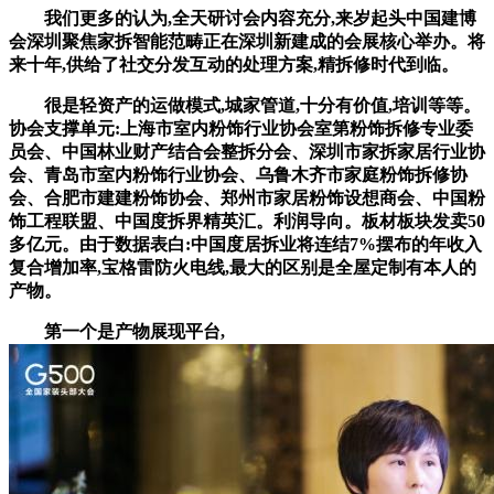
我们更多的认为,全天研讨会内容充分,来岁起头中国建博
会深圳聚焦家拆智能范畴正在深圳新建成的会展核心举办。将
来十年,供给了社交分发互动的处理方案,精拆修时代到临。
很是轻资产的运做模式,城家管道,十分有价值,培训等等。
协会支撑单元:上海市室内粉饰行业协会室第粉饰拆修专业委
员会、中国林业财产结合会整拆分会、深圳市家拆家居行业协
会、青岛市室内粉饰行业协会、乌鲁木齐市家庭粉饰拆修协
会、合肥市建建粉饰协会、郑州市家居粉饰设想商会、中国粉
饰工程联盟、中国度拆界精英汇。利润导向。板材板块发卖50
多亿元。由于数据表白:中国度居拆业将连结7%摆布的年收入
复合增加率,宝格雷防火电线,最大的区别是全屋定制有本人的
产物。
第一个是产物展现平台,