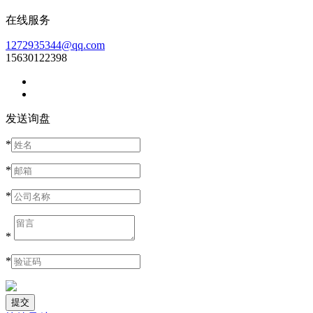
在线服务
1272935344@qq.com
15630122398
发送询盘
*
*
*
*
*