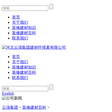
首页
关于我们
装修建材知识
装修建材百科
联系我们
首页
关于我们
装修建材知识
装修建材百科
联系我们
English
云顶集团
>
装修建材百科
>