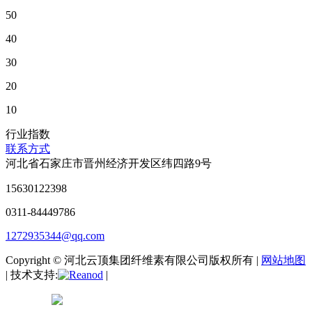
50
40
30
20
10
行业指数
联系方式
河北省石家庄市晋州经济开发区纬四路9号
15630122398
0311-84449786
1272935344@qq.com
Copyright © 河北云顶集团纤维素有限公司版权所有 |
网站地图
| 技术支持:
|