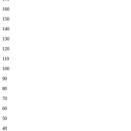
160
150
140
130
120
110
100
90
80
70
60
50
40