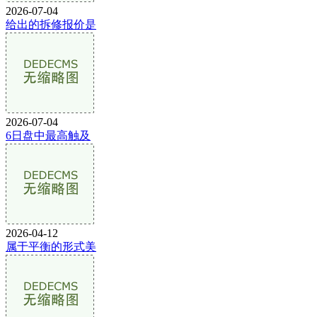
2026-07-04
给出的拆修报价是
2026-07-04
6日盘中最高触及
2026-04-12
属于平衡的形式美