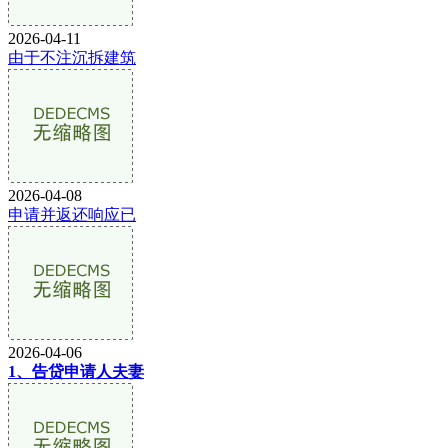
2026-04-11
由于不注沉拆建筑
2026-04-08
申请并返还响应已
2026-04-06
1、告贷申请人夫妻