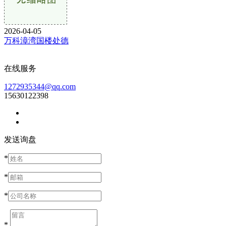
2026-04-05
万科漳湾国楼处德
在线服务
1272935344@qq.com
15630122398
发送询盘
*
*
*
*