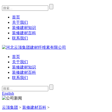
首页
关于我们
装修建材知识
装修建材百科
联系我们
首页
关于我们
装修建材知识
装修建材百科
联系我们
English
云顶集团
>
装修建材百科
>