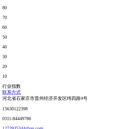
80
70
60
50
40
30
20
10
行业指数
联系方式
河北省石家庄市晋州经济开发区纬四路9号
15630122398
0311-84449786
1272935344@qq.com