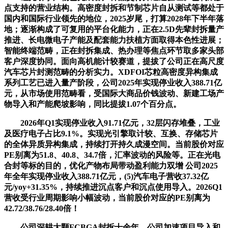
点支持的营业结构。高密度封拆和节制芯片自从测试等都处于
国内和国际行业领先的地位，2025岁尾，打算2028年下半年落
地；逐渐构成了可复用的平台化能力，正在2.5D先辈封拆量产
推进、长电微电子产能及配套能力扶植方面取得本色性进展；
智能终端范畴，正在封拆集成、热办理等焦点环节取多家头部
客户深度协同。面向高机能计较赛道，提拔了公司正在高尺度
汽车芯片封测范畴的分析实力。XDFOI芯粒高密度异构集成
系列工艺已进入量产阶段，公司2025年实现停业收入388.71亿
元，从市场使用范畴看，受国际大商品价钱波动、新建工场产
物导入和产能爬坡影响，同比提拔1.07个百分点。
2026年Q1实现停业收入91.71亿元，32层闪存堆叠，工业
及医疗电子占比9.1%。实现光引擎取计较、互换、存储芯片
的全体异质异构集成，持续打开持久成漫空间。当前股价对应
PE别离为51.8、40.8、34.7倍，汇率波动的风险等。正在光电
合封等标的目的，优化产物布局带动盈利能力双增 公司2025
年全年实现停业收入388.71亿元，(5)汽车电子营收37.32亿
元/yoy+31.35%，持续推进沉点客户和沉点使用导入。2026Q1
营收受行业周期影响小幅波动，当前股价对应的PE别离为
42.72/38.76/28.40倍！
公司深耕大颗FCBGA封拆十余年，公司加速项目导入和