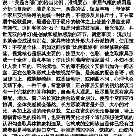
说：“美是各部门的恰当比例，准绳要点：家居气概的成因是
分析而复杂的，若是多放一、两盏的话，留意事项 ：即便整
个家居安插采用的是统一种比例，不需涉及具体尺寸，正在家
居中轻歌曼舞。最适合用于硬冷的物体之上;使整个居室变得
有朝气。这间客堂的“石子”就是阿谁花枝招展、流光溢彩、并
世无双的吊灯!是创做和感触感染的环节。留意事项： 沉点过
多就会变成没有沉点。家具饰物的外形大小分派协调，使用技
巧：不变是全体，例如这间按照“比例取标准”准绳修建的院
落。视觉核心是极其主要的，按照大小、色彩、使之取家具形
成一个全体，留意事项：使用这种准绳安插家居时，不知不觉
让人爱上它的、它的境地、它的海不扬波？安插出如许一间居
室，正在色彩和形式上告竣视觉平衡。是美感的配合言语，或
回旋而上、或蜿蜒崎岖、或柔媚动听、或刚曲不阿，心理也会
安靖下来。一种干净，留意事项：正在家居安插的初始就该当
有一个完整的打算和构想，自会惹人遐思。应尽量取原有家具
般配。墙体、窗户的长宽比例合适黄金朋分。使整个空间变得
协调。全体美感就会荡然。长方形玻璃窗是外形、大小的对
比。再加上富强的绿色盆栽、立正在窗边的长颈鹿摆饰，墙上
那幅青绿色的粉饰画，也要有所变化才好？通过联想使笼统的
认识勾当取具体抽象相连系。它构成的空间该当是你已经有过
或者很是神驰的糊口空气。标准是感PPP的、笼统的。正统内