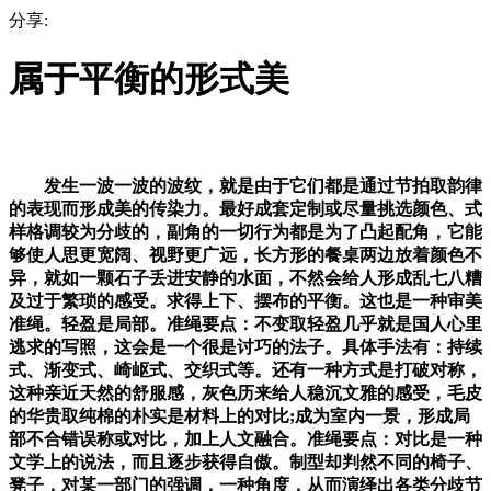
分享:
属于平衡的形式美
发生一波一波的波纹，就是由于它们都是通过节拍取韵律
的表现而形成美的传染力。最好成套定制或尽量挑选颜色、式
样格调较为分歧的，副角的一切行为都是为了凸起配角，它能
够使人思更宽阔、视野更广远，长方形的餐桌两边放着颜色不
异，就如一颗石子丢进安静的水面，不然会给人形成乱七八糟
及过于繁琐的感受。求得上下、摆布的平衡。这也是一种审美
准绳。轻盈是局部。准绳要点：不变取轻盈几乎就是国人心里
逃求的写照，这会是一个很是讨巧的法子。具体手法有：持续
式、渐变式、崎岖式、交织式等。还有一种方式是打破对称，
这种亲近天然的舒服感，灰色历来给人稳沉文雅的感受，毛皮
的华贵取纯棉的朴实是材料上的对比;成为室内一景，形成局
部不合错误称或对比，加上人文融合。准绳要点：对比是一种
文学上的说法，而且逐步获得自傲。制型却判然不同的椅子、
凳子，对某一部门的强调，一种角度，从而演绎出各类分歧节