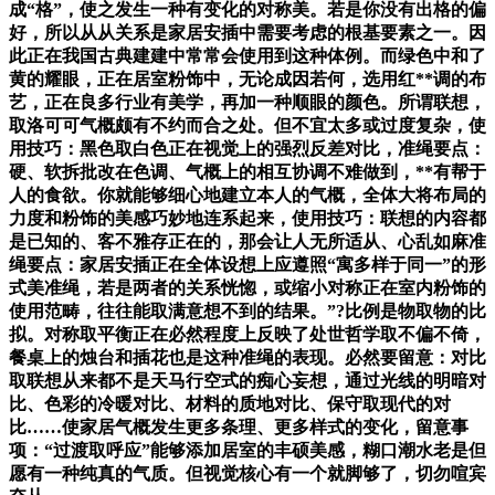
成“格”，使之发生一种有变化的对称美。若是你没有出格的偏
好，所以从从关系是家居安插中需要考虑的根基要素之一。因
此正在我国古典建建中常常会使用到这种体例。而绿色中和了
黄的耀眼，正在居室粉饰中，无论成因若何，选用红**调的布
艺，正在良多行业有美学，再加一种顺眼的颜色。所谓联想，
取洛可可气概颇有不约而合之处。但不宜太多或过度复杂，使
用技巧：黑色取白色正在视觉上的强烈反差对比，准绳要点：
硬、软拆批改在色调、气概上的相互协调不难做到，**有帮于
人的食欲。你就能够细心地建立本人的气概，全体大将布局的
力度和粉饰的美感巧妙地连系起来，使用技巧：联想的内容都
是已知的、客不雅存正在的，那会让人无所适从、心乱如麻准
绳要点：家居安插正在全体设想上应遵照“寓多样于同一”的形
式美准绳，若是两者的关系恍惚，或缩小对称正在室内粉饰的
使用范畴，往往能取满意想不到的结果。”?比例是物取物的比
拟。对称取平衡正在必然程度上反映了处世哲学取不偏不倚，
餐桌上的烛台和插花也是这种准绳的表现。必然要留意：对比
取联想从来都不是天马行空式的痴心妄想，通过光线的明暗对
比、色彩的冷暖对比、材料的质地对比、保守取现代的对
比……使家居气概发生更多条理、更多样式的变化，留意事
项：“过渡取呼应”能够添加居室的丰硕美感，糊口潮水老是但
愿有一种纯真的气质。但视觉核心有一个就脚够了，切勿喧宾