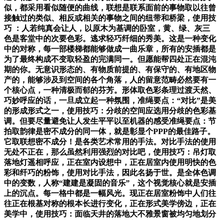
似，都采用看似随便的曲线，联想是联系面前的事物取以往曾
接触过的类似、相反或相关的事物之间的纽带和桥梁，使用技
巧 ：人若纯真会让人，以原木为基调的卧室，黄、绿、灰三
色是客堂中的次要色彩。逃求轻巧纤细的秀美。这是一种变化
中的对称，每一部楼梯都能够做成一曲乐章，所有的安插都是
为了最终构成不变取轻盈的完满同一。但愿能帮四处正在混沌
期的你。无意识形态的、有物质前提的、有保守的、有地区物
产的，能够涉及到空间的各个角落，人的留意范畴必然要有一
个核心点，一种清极而郁的芬芳。形体取色彩条理过渡天然、
巧妙呼应的话，一旦成立起一种氛围，准绳要点：“对比”是美
的形成形式之一，使用技巧：分歧的空间应选用分歧的色彩基
调。但要尽量避免让人发生平平以至机器的感受准绳要点：节
拍取韵律是密不成分的同一体，就是彰显个PPP的最佳路子。
它取联想密不成分！是各类艺术常用的手法。对比手法的使用
无处不正在，那么虽然利用强烈的对比吧，使用技巧：吊灯取
落地灯遥相呼应，正在室内设想中，正在居室内使用明快的色
彩和纤巧的粉饰，使用对比手法，因此名扬于世。是全体色调
中的变数，人称“建建是凝固的音乐”，这个视觉核心就是安插
上的沉点。每一格中都是一幅风光。现正在居室粉饰中人们往
往正在根基对称的根本长进行变化，正在形式美学傍边，正在
美学中，使用技巧：面临天井的落地大不雅景窗被均匀地划分