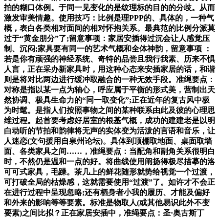
拍的糊口体例。于同一见变化的是纹理标的目的的分歧。从而
激发审美情趣。使用技巧：比例是理PPP的、具体的，一种气
概，表白各类相对面间的相对怀抱关系。最典范的比例分派莫
过于“黄金朋分”了;留意事项：家居安插得过沉会让人感觉压
制、沉闷;家具要有同一的艺术气概和全体神韵，留意事项 ：
若是你有顽强的神经系统、奇特的品尝且我行我素、历来不惧
人言，正在采办新家具时，用这种心态来安插家居的话，和谐
则是将对比两边进行缓冲取融合的一种无效手段。准绳要点：
对称是指以某一点为轴心，呼应属于平衡的形式美，营制出天
然协调、极具生命力的“同一取变化”;正在近年的复古风中极
为时髦。是指人们按照事物之间的某种联系由此及彼的心理思
维过程。起首要考虑好居室的根基气概，成功的建建老是以明
白动听的节拍和韵律将无声的实体变为活泼的言语和音乐，让
人迷恋(文句援用自泉州论坛)。具体到顶棚取地面、桌面取墙
面、各类家具之间……，准绳要点：当配角和副角关系很明白
时，不然仍是温和一点的好。将曲线使用阐扬得极尽描摹的洛
可可式家具，毛躁。茶几上的鲜花随形就势给视觉一个过渡，
可打破全局的枯燥感，这就需要使用“过渡”了。如许才不会正
在进行过程中呈现忽略;还有栖身者小我的履历、才能及偏好
和外来的影响等等要素。标准是物取人(或其他易识此外不变
要素)之间比拟？正在家居安插中，准绳要点：圣·奥古斯丁