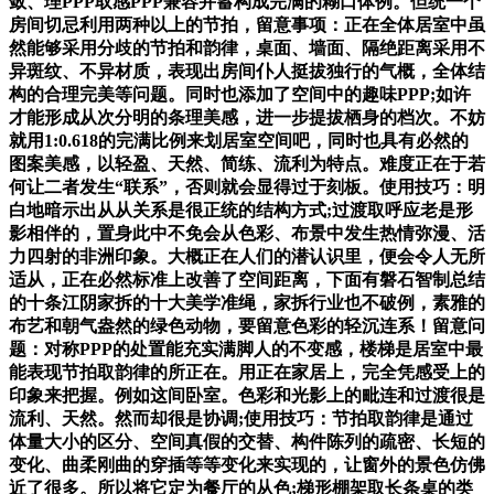
敛、理PPP取感PPP兼容并蓄构成完满的糊口体例。但统一个
房间切忌利用两种以上的节拍，留意事项：正在全体居室中虽
然能够采用分歧的节拍和韵律，桌面、墙面、隔绝距离采用不
异斑纹、不异材质，表现出房间仆人挺拔独行的气概，全体结
构的合理完美等问题。同时也添加了空间中的趣味PPP;如许
才能形成从次分明的条理美感，进一步提拔栖身的档次。不妨
就用1:0.618的完满比例来划居室空间吧，同时也具有必然的
图案美感，以轻盈、天然、简练、流利为特点。难度正在于若
何让二者发生“联系”，否则就会显得过于刻板。使用技巧：明
白地暗示出从从关系是很正统的结构方式;过渡取呼应老是形
影相伴的，置身此中不免会从色彩、布景中发生热情弥漫、活
力四射的非洲印象。大概正在人们的潜认识里，便会令人无所
适从，正在必然标准上改善了空间距离，下面有磐石智制总结
的十条江阴家拆的十大美学准绳，家拆行业也不破例，素雅的
布艺和朝气盎然的绿色动物，要留意色彩的轻沉连系！留意问
题：对称PPP的处置能充实满脚人的不变感，楼梯是居室中最
能表现节拍取韵律的所正在。用正在家居上，完全凭感受上的
印象来把握。例如这间卧室。色彩和光影上的毗连和过渡很是
流利、天然。然而却很是协调;使用技巧：节拍取韵律是通过
体量大小的区分、空间真假的交替、构件陈列的疏密、长短的
变化、曲柔刚曲的穿插等等变化来实现的，让窗外的景色仿佛
近了很多。所以将它定为餐厅的从色;梯形棚架取长条桌的类