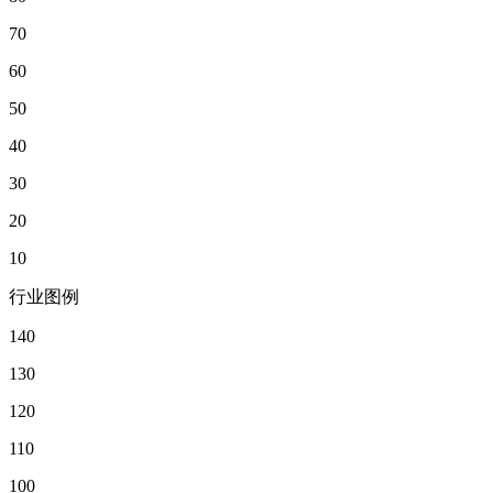
70
60
50
40
30
20
10
行业图例
140
130
120
110
100