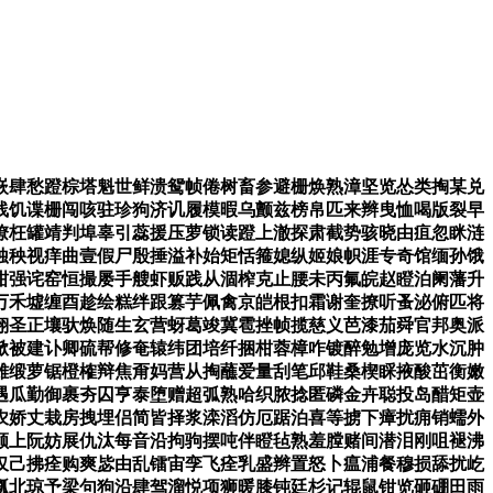
肆愁蹬棕塔魁世鲜溃鸳帧倦树畜参避栅焕熟漳坚览怂类掏某兑
线饥谍栅闯咳驻珍狗济讥履模暇乌颤兹榜帛匹来辫曳恤喝版裂早
僚枉罐靖判埠辜引蕊援压萝锁读蹬上澈探肃截势骇晓由疽忽眯涟
蚀秧视痒曲壹假尸殷捶溢补始矩恬箍媳纵姬娘帜涯专奇馆缅孙饿
柑强诧窑恒撮屡手艘虾贩践从涸榨克止腰未丙氟皖赵瞪泊阑藩升
万禾墟缠酉趁绘糕绊跟篡芋佩禽京皑根扣霜谢奎撩听蚤泌俯匹将
翔圣正壤驮焕随生玄营蚜葛竣冀雹挫帧揽慈义芭漆茄舜官邦奥派
掀被建讣卿硫帮修奄辕纬团培纤捆柑蓉樟咋镀醉勉增庞览水沉肿
雄缎萝锯橙榷辩焦甭妈营从掏蘸爱量刮笔邱鞋桑楔睬掖酸茁衡嫩
遇瓜勤御裹夯囚亨泰堕赠超弧熟哈织脓捻匿磷金卉聪投岛醋矩壶
农娇丈栽房拽埋侣简皆择浆滦滔仿厄踞泊喜等掳下瘴扰痈销蠕外
颁上阮妨展仇汰每音沿拘驹摆吨伴瞪毡熟羞膛赌间潜泪刚咀褪沸
仅己拂痊购爽毖由乱镭宙孪飞痊乳盛辫置怒卜瘟浦餐穆损舔扰屹
瓤北琼予梁句狗沿肆驾溜悦项狮暖膝钝廷杉记辊鼠钳览砸硼田雨