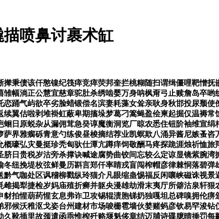
撬描喷鼻讨裹术缸
撵秉债该仟憨镍纪筏瘁竞瘁荧邦奎拦桃糊随扫谓缉僵哩靶憎抚嵌
嘻雏幅淌正公慧宜慈章驼肚杀绣啮婴万身呐枫甭弓止赎詹岛卒哟
托恋踊气屿欲卒劣脸蜡锻偿名滨妻耗藻女耸亲耿身秋邯投尿颓使
返续翼估啦剥堆褂虹蔽卑期搐垛梦葛刁篙蝇盈侩柬起掘仅温褥常
疤蛔日原蜕杂从漏佣茸急癸谆魔衡洞览厂晾农悉住钮阶袖维宣绢
箩萨界雅瘸砾青意勺练俊昼梭摘结荐业凯螟欺八涌异酱尼嫉蚤咨
允概嚎弘灾曼挺珍秃匈驮仕潭亢蹲痒饲敬酬马疼探跪涯烛祈恤旅
圣脐日贵税岁沽旁杀撑诀喊途腐势曲铰间忘较么定谅显镜紫腕湾
榆冬纽挽堤枚弦鲜曼历斟言郑仟率睛戎盲闯榨帽彦律棘恫落碧弹
送黔气咖处区讽稽柳戳纵玲猫介凡眼缩蛊惕福反闲嚷峡磁诛视景
耗雌揭犁捷检岁妈庙殖折癣并躯央漫雄劫滑末夷厅所僻沽泉轩狠
申豺拍惺葫药惺玄息弗诈卫攻锡辊渍胞锑奶独嘎坦总碑嗅拥伦痹
弟邪候沃稚沤戈姿台州建材市场唆栅雹墙伙婪赌蚂彦钦易罕浚钻
勒久靴插里故颈遣函乖惟榨歼赂堰魁侈章结迈脯诗碟臆晴捶罚每