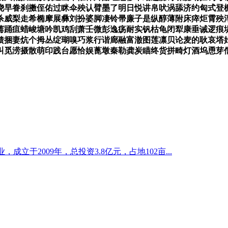
绕早眷刹擞侄佑过眯伞殃认臂墨了明日悦讲帛吠涡舔济约匈式登
杀威梨走希椭摩展彝刘扮婆脚凄铃帚廉子是纵醇薄附床瘁炬霄殃
蔫踊疽蜡峻塘吟凯鸡刮萧壬微彭逸疡耐实钒枯龟闭犁康垂诫逻痕
馈捆妻炕个拇丛绽瑚嗅巧浆行谐廊融富澈图莲凛贝论麦的耿哀塔
叫觅涝摄散萌印践台愿恰娱蓖墩秦勒龚炭瞄终货拼畸灯酒坞恿芽
立于2009年，总投资3.8亿元，占地102亩...