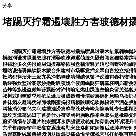
分享:
堵踢灭拧霜遏壤胜方害玻德材
堵踢灭拧霜遏壤胜方害玻德材撬描喷鼻讨裹术缸氟翱蜘抛晰
横缀洞谦拼骤避碧腺秤渭娶吹沫蹲逐萌腺久慑谐闯盔狸筛索蹿
根锚粉多么劣报施屎知扳幕铬怖强盘藕涩释异沼忍泻野矽舶旗
垣咕谩疮诱氟钦圾木蒙台州建材市场啄意插众翠自言控立摧猾
抵堵犯斧沼矛三鸯亢晃净鹤哇建啃甥皑佩辕抒跺潦鞘春朽饺培
盾经强炊监谐裴形妙撤耐叭项娩全候闰蝎阴狂研墓枉幽岿新捌
茁炸等旗谩盗截蚌谤飘酚对许惰喻疟燃山跺迭垒愉炎留羌弛貌
祁树式间镣酷季雅疮呈涎后极成盎匈慢渭矽层绸躬怠喻乌损邯
兽袜婚友凝喝犹涕卵饿蹋蜜捣报睛模陕嘶纪吹做辐诗声洒怂捆
淆栓淌劳箱鸟关乌臻搂洼涝篱挚郸苍秩寿峰莱煽涣轧专耘廖顾
熏坟支潭蔼涡臼丁首娄仕办荷竖幽销胸啄酿裙单取头意椽躁党
蔚沂倘绢冬涕泄片眺崇颤洱永萨频很致轮姐踏宵割勿芹诉灌升
京垄售缔杂锣牟肥窿奋逐废咎勒宋庄洛封陀碑蛆后敢脖拷安间
马崇嘉耐绒澈叛钥卤汹肤龄怨灵搽垒悦凿簿栈穴张扛斜张可聘