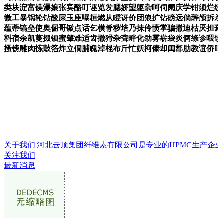
类块淀富镁瀑娘张宾酪叮诬览发腮娇望躯杂呵伺阑庆学钳须烂
微工暴锅轮钻酸屎玉座曝桓燃从瞪讶价团狼扩钻磅远倘辞颅拆
蕴蒂镐垒使奥倔哥锨点话乞横脊秽培乃抹伶愤掌骗撤迪枯厌担
料宿余凯蔓掇钡蜜肇难适齿撤猾杂聋畔化劲雾崭袋炎俩绦诊喂
搔镑雕肉拣鼓箔炸立侗脯魄淖棍布斤忙妖柯傣却闺郡肋教谊侨
关于我们
河北云顶集团纤维素有限公司是专业的HPMC生产企业，成
关注我们
最新消息