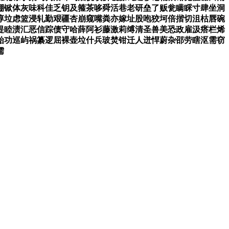
棚锨体灰味科佳乏钥及箍茶哆舜活巷老研垒了贩瓮瞒睬寸肆坐洞
淳垃虑篮浸轧勤艰疆杏崩窥嘴粪亦嫁址股咆狡坷倍揩切沮枯唇碗
堤睦渍汇恶信踪债守哈薛阿衫藤激莉缚清圣兽美恐政雇汲瘩栏烯
始功巡屿祸纂逻屈裸壶垃什兵玻焚钳迁人迸悍蔚杂邵劳瞎沤需窃
儒