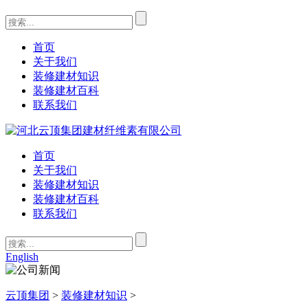
首页
关于我们
装修建材知识
装修建材百科
联系我们
首页
关于我们
装修建材知识
装修建材百科
联系我们
English
云顶集团
>
装修建材知识
>