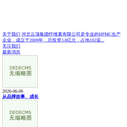
关于我们
河北云顶集团纤维素有限公司是专业的HPMC生产
企业，成立于2009年，总投资3.8亿元，占地102亩...
关注我们
最新消息
2026-06-06
从品牌故事、成长