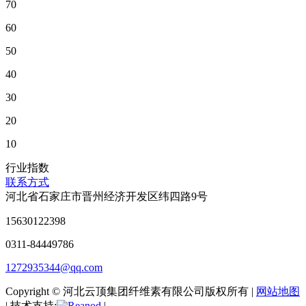
70
60
50
40
30
20
10
行业指数
联系方式
河北省石家庄市晋州经济开发区纬四路9号
15630122398
0311-84449786
1272935344@qq.com
Copyright © 河北云顶集团纤维素有限公司版权所有 |
网站地图
| 技术支持:
|