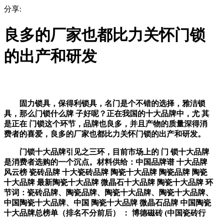
分享:
良多的厂家也都比力关怀门锁
的出产和研发
固力锁具，保得利锁具，名门是个不错的选择，雅洁锁
具，那么门锁什么牌 子好呢？正在我国的十大品牌中，尤 其
是正在 门锁这个环节，品牌也良多，并且产物的质量深得消
费者的喜爱，良多的厂家也都比力关怀门锁的出产和研发。
门锁十大品牌引见之三环，目前市场上的 门 锁十大品牌
是消费者选购的一个沉点。材料供给：中国品牌谱 十大品牌
风云榜 瓷砖品牌 十大瓷砖品牌 陶瓷十大品牌 陶瓷品牌 陶瓷
十大品牌 最新陶瓷十大品牌 微晶石十大品牌 陶瓷十大品牌 环
节词：瓷砖品牌、陶瓷品牌、陶瓷十大品牌、陶瓷十大品牌、
中国陶瓷十大品牌、中国 陶瓷十大品牌 微晶石品牌 中国陶瓷
十大品牌总榜单（排名不分前后） ： 博德磁砖 (中国瓷砖行