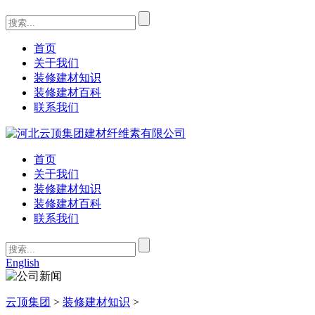
首页
关于我们
装修建材知识
装修建材百科
联系我们
首页
关于我们
装修建材知识
装修建材百科
联系我们
English
云顶集团
>
装修建材知识
>