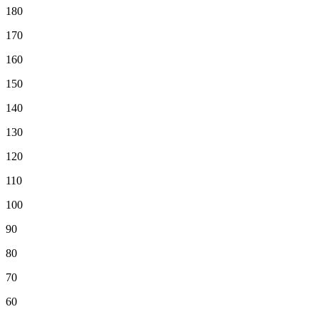
180
170
160
150
140
130
120
110
100
90
80
70
60