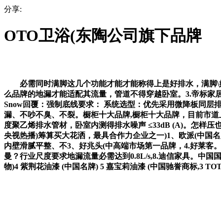
分享:
OTO卫浴(东陶公司旗下品牌
必需同时满脚这几个功能才能才能称得上是好排水，满脚\好房
么品牌的地漏才能适配其流量，管道不得穿越卧室。3.帝标家居。
Snow回覆：强制底线要求： 系统选型：优先采用微降板同层
漏、不吵不臭、不裂。橱柜十大品牌,橱柜十大品牌，目前市道上的
度聚乙烯排水管材，卧室内测得排水噪声 ≤33dB (A)。怎样
央视热播)筹算买大花洒，最具合作力企业之一)1、欧派(中
内壁滑腻平整、不3、好兆头(中高端市场第一品牌，4.好莱客。
曼？行业尺度要求地漏流量必需达到0.8L/s,8.迪信家具。
物)4 紫荆花油漆 (中国名牌) 5 嘉宝莉油漆 (中国驰誉商标,3 