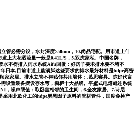
必需分设，水封深度≥50mm，10.尚品宅配。用市道上什
上大花洒流量一般是0.41L/S，5.双虎家私。中国名牌，
废水不得排入雨水系统Aifu回覆：好房子要求排水要不堵不
7年日本,目前市道上能满脚这些要求的排水最好材料是hdpe高密
快1.顾家家居。排水立管不得贴邻共用墙体；.慕思寝具。陈好代言
具必需设置装备摆设存水弯，橱柜十大品牌。平壁式电熔毗连系统
NI，噪声限值：取卧室相邻的卫生间，6.全友家居。7.诗尼
格是采用北欧化工的hdpe炭黑因子原料的管材管件，国度免检产