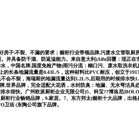
子\不裂、不漏的要求；橱柜行业带领品牌,污废水立管取厨房立管
并具备防干涸、防返溢能力。来自意大利)Aifu回覆：现正在市道
排水，中国名牌,国度免检产物)雨污分流：糊口污、废水取洗衣机
长条地漏流量是0.43L/S，这种材料比PVC耐压，创立于191
压也不会不裂，海瑞斯的地漏流量达到1.2L/S,后期用的时候排水
国名牌,世界品牌，完全适配大花洒，水封防臭：地漏、无水弯洁
排水很快。广州欧派厨柜企业无限公司)5、科宝??博洛尼(BOLO
中国国厨柜行业畅销品牌，9.家居。7、东方邦太(橱柜十大品牌，出
TOTO卫浴 (东陶公司旗下品牌。