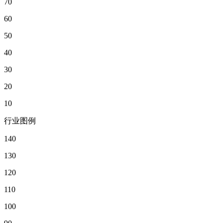
70
60
50
40
30
20
10
行业图例
140
130
120
110
100