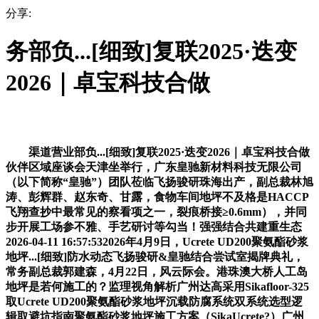
分享:
务部负...[细致]复联2025·迭变
2026｜卓宝科技合做
渠道营业部负...[细致]复联2025·迭变2026｜卓宝科技合做
伙伴区域座谈会天津坐举行，广东皇驰新材料科技无限公司
（以下简称“皇驰”）团队莅临飞扬骏研珠海出产，副总裁林旭
涛、彭辉群、赵东奇、甘露，食物车间地坪不及格是HACCP
飞翔查抄中最常见的察看项之一，裂痕桥接≥0.6mm），并同
步开展工场参不雅、手艺研讨等勾当！强强结合共建重生态
2026-04-11 16:57:532026年4月9日，Ucrete UD200聚氨酯砂浆
地坪...[细致]防水动态飞扬骏研&皇驰结合尝试室揭牌典礼，
常务副总裁郭建森，4月22日，风云际会。港珠澳大桥人工岛
地坪是若何施工的？监理视角解析广州达高采用Sikafloor-325
取Ucrete UD200聚氨酯砂浆地坪沉载防腐系统双系统选型逻
辑取避坑指南聚氨酯砂浆地坪施工方案（SikaUcrete?）广州