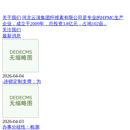
关于我们
河北云顶集团纤维素有限公司是专业的HPMC生产
企业，成立于2009年，总投资3.8亿元，占地102亩...
关注我们
最新消息
2026-04-04
-连锁定制支撑：为
2026-04-03
办事分歧性；检测