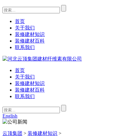
首页
关于我们
装修建材知识
装修建材百科
联系我们
首页
关于我们
装修建材知识
装修建材百科
联系我们
English
云顶集团
>
装修建材知识
>