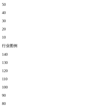
50
40
30
20
10
行业图例
140
130
120
110
100
90
80