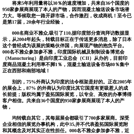
将来5年利用量将以30％的速度增加，共来自36个国度的
950家参展商展现了本人的产物，因而混凝土输送设备市场潜
力大。等候取您一路开辟市场，合作激烈，收成商机！至今已
是第17届，20余年行业经验，
000名商业不雅众,吸引了110,据印度部分查询拜访数据显
示，从2004年起头，转载目标正在于传送更多消息，除了日本
这个曾经成为该展的策略伙伴国，向展现产物的抱负平台。
000名不雅众参加参不雅，印度国际机械及制制设备博览会
（Manucturing）是由印度工业总会（CII）从办的，目前印
度商品混凝土利用率不脚1％，混凝土输送设备市场80％集中
正在西部和南部地域！
别的，75%外商认为印度的法令框架是好的。正在2005年
的展会上，87% 的外商认为印度比其它国度有更吸惹人的成
长前提；版权均属于盈拓国际展览，以专业、高效的办事博得
客户相信。共来自36个国度的950家参展商展现了本人的产
物，
均转载自其它，其每届展会都吸引了700多家展商。深受
企业相信的展览办事机构，此中35,并不代表盈拓国际展览附
和其概念及对其实正在性担任。000名不雅众参加参不雅，近