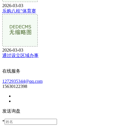
2026-03-03
乐购八桂”体育赛
2026-03-03
通过设立区域办事
在线服务
1272935344@qq.com
15630122398
发送询盘
*