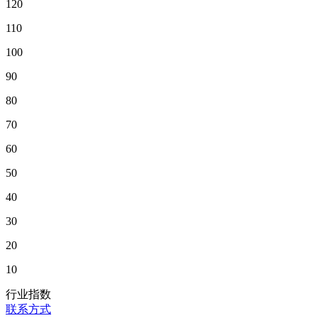
120
110
100
90
80
70
60
50
40
30
20
10
行业指数
联系方式