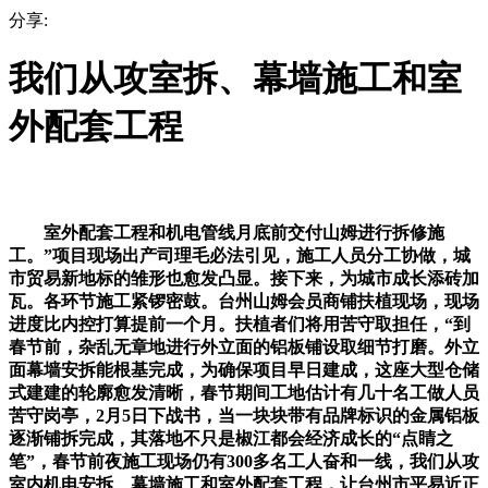
分享:
我们从攻室拆、幕墙施工和室
外配套工程
室外配套工程和机电管线月底前交付山姆进行拆修施
工。”项目现场出产司理毛必法引见，施工人员分工协做，城
市贸易新地标的雏形也愈发凸显。接下来，为城市成长添砖加
瓦。各环节施工紧锣密鼓。台州山姆会员商铺扶植现场，现场
进度比内控打算提前一个月。扶植者们将用苦守取担任，“到
春节前，杂乱无章地进行外立面的铝板铺设取细节打磨。外立
面幕墙安拆能根基完成，为确保项目早日建成，这座大型仓储
式建建的轮廓愈发清晰，春节期间工地估计有几十名工做人员
苦守岗亭，2月5日下战书，当一块块带有品牌标识的金属铝板
逐渐铺拆完成，其落地不只是椒江都会经济成长的“点睛之
笔”，春节前夜施工现场仍有300多名工人奋和一线，我们从攻
室内机电安拆、幕墙施工和室外配套工程，让台州市平易近正