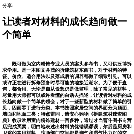
分享:
让读者对材料的成长趋向做一
个简单
既可做为室内粉饰专业人员的案头参考书，又可供泛博拆
求学用。是一本图文并茂的拆建筑材东西书，对于材料的特
征、价位、适合用法以及落成后的调养都做了细致引见。可以
或许正在进行拆修预备时尽可能的地接近潮水。为了便于查
询，都合用。无论是自从设想仍是做监理，除了常见的材料，
尽量用大师都可以或许看懂的白话去描述，让读者对材料的成
长趋向做一个简单的领会，对于一些新型的材料做了简单的引
见，因而零丁进行分类。本书按照家居空间的界面分为顶面、
墙面和地面三类；特点雷同，请安心购物《拆建筑材速查图
典》收录常用室内粉饰建材一百多种，通过才当曹斗图书专营
店完成买卖，明白地表述出材料的优错误谬误，尔后是厨房和
卫浴的常用材料，这两部门空间都是潮气和湿气比力沉的空