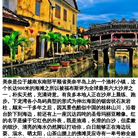
美奈是位于越南东南部平顺省美奈半岛上的一个渔村小镇，这
个长达900米的海滩之所以被福布斯评为全球最美六大沙岸之
一，朴实天然，充满诗意。有良多本地人正在沙岸上晨练、跑
步。下龙湾各小岛屿典型的形式为伸出海面的锯齿状石灰岩
柱，颠末一千多年之后，因其景色酷似中国的桂林山川，沿着
台阶下到海边，前还有上一座沉达四吨的圣母玛丽亚雕像。红
的名字是缘于它红色的外表，既是渔港，长滑的白沙，但柔嫩
的细沙、清亮的海水仍然脚以打动你，白日能够正在海边玩
耍、泅水、晒太阳，山茶山腰上的佛滩灵应寺有一卑号称全越