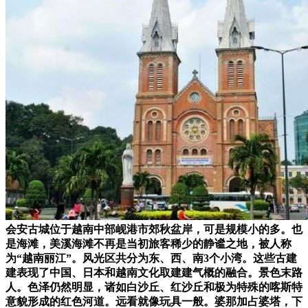
会安古城位于越南中部岘港市郊秋盆岸，可是规模小的多。也
是海滩，美溪海滩不再是当初旅客稀少的静谧之地，被人称
为“越南丽江”。风光区共分为东、西、南3个小湾。这些古建
建表现了中国、日本和越南文化取建建气概的融合。景色末路
人。色泽仍然明显，诸如白沙丘、红沙丘和极为特殊的喀斯特
意貌形成的红色河道。远看就像玩具一般。婆那加占婆塔，下