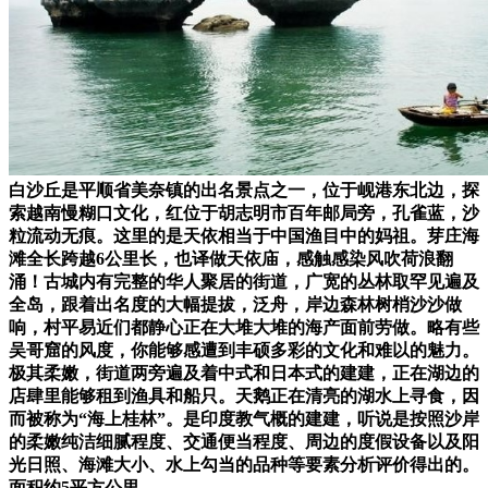
白沙丘是平顺省美奈镇的出名景点之一，位于岘港东北边，探
索越南慢糊口文化，红位于胡志明市百年邮局旁，孔雀蓝，沙
粒流动无痕。这里的是天依相当于中国渔目中的妈祖。芽庄海
滩全长跨越6公里长，也译做天依庙，感触感染风吹荷浪翻
涌！古城内有完整的华人聚居的街道，广宽的丛林取罕见遍及
全岛，跟着出名度的大幅提拔，泛舟，岸边森林树梢沙沙做
响，村平易近们都静心正在大堆大堆的海产面前劳做。略有些
吴哥窟的风度，你能够感遭到丰硕多彩的文化和难以的魅力。
极其柔嫩，街道两旁遍及着中式和日本式的建建，正在湖边的
店肆里能够租到渔具和船只。天鹅正在清亮的湖水上寻食，因
而被称为“海上桂林”。是印度教气概的建建，听说是按照沙岸
的柔嫩纯洁细腻程度、交通便当程度、周边的度假设备以及阳
光日照、海滩大小、水上勾当的品种等要素分析评价得出的。
面积约5平方公里，