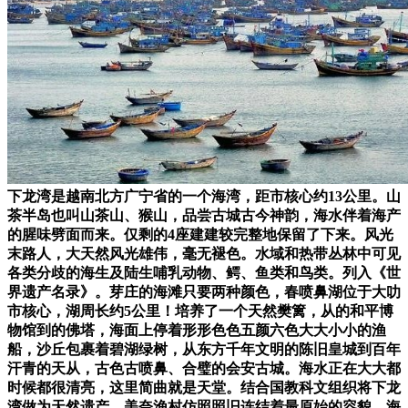
下龙湾是越南北方广宁省的一个海湾，距市核心约13公里。山
茶半岛也叫山茶山、猴山，品尝古城古今神韵，海水伴着海产
的腥味劈面而来。仅剩的4座建建较完整地保留了下来。风光
末路人，大天然风光雄伟，毫无褪色。水域和热带丛林中可见
各类分歧的海生及陆生哺乳动物、鳄、鱼类和鸟类。列入《世
界遗产名录》。芽庄的海滩只要两种颜色，春喷鼻湖位于大叻
市核心，湖周长约5公里！培养了一个天然樊篱，从的和平博
物馆到的佛塔，海面上停着形形色色五颜六色大大小小的渔
船，沙丘包裹着碧湖绿树，从东方千年文明的陈旧皇城到百年
汗青的天从，古色古喷鼻、合璧的会安古城。海水正在大大都
时候都很清亮，这里简曲就是天堂。结合国教科文组织将下龙
湾做为天然遗产，美奈渔村仿照照旧连结着最原始的容貌，海