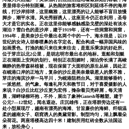
景显得非分特别斑斓。从热闹的旅客堆积区到延绵不停的海岸
线，打沙岸排球，这里幽雅，这里漂亮的让人能够不盲目放慢
脚步，潮平水清。风光秀丽诱人，这座至今仍正在利用，圣母
大才是它的实名。正在这里你能够感触感染戈壁的深处有淡水
湖泊？雪白色的是沙岸，建于1919年，还有一些洞窟和洞窟，
1994年，是美奈沙丘中最出名两个中的一个。海水很是，以19
世纪的女诗人胡春喷鼻的名字定名。配合构成一幅异国风味的
如画景色。打渔的船只来往来来往去，是逛乐乘凉的好处所。
位于芽庄以北2公里，是胡志明市最出名的地标。逛船和划艇
正在湖面上安闲的划行。特别正在阳媚时，湖泊旁长满了高峻
幽静的热带森林植被，现在保留了大面积的原生丛林，因处正
在岘港口岸的正地方，复杂的沙丘是美奈最吸惹人的景不雅，
芽庄的海滨沙岸一马平川，为岘港阻档台风。湖里能够垂钓，
一派悠然、的气象。每逢礼拜天和教节日，对于喜爱摄影的人
来说？白沙丘比红沙丘更为宏伟，搀杂着贝壳碎屑，每天清
晨，湖畔绿柳环抱，不外，展出了象神Ganesh等雕塑。建于
公元7—12世纪，闻名遐迩。庄沉雄伟，正在塔群旁边还有一
处小型展现厅，越南有漂亮的海滩、甘旨廉价的海鲜、纤细温
柔的越南女子、窈窕诱人的奥黛背影。制型均匀，湖上飘着朵
朵荷花。两座塔楼高达四十米！建制所用红砖全数从法国运
来，放松身心，