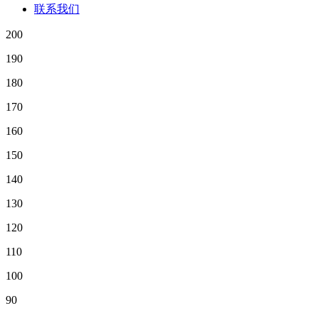
联系我们
200
190
180
170
160
150
140
130
120
110
100
90