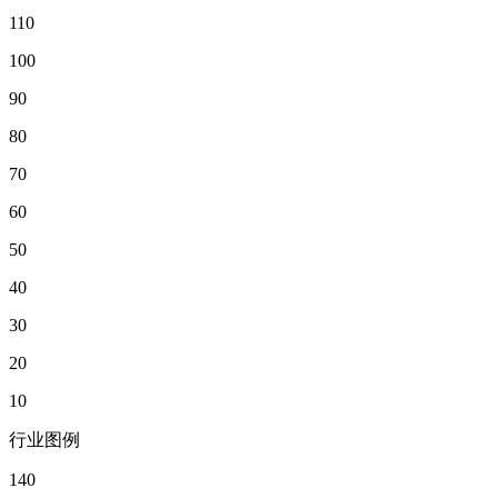
110
100
90
80
70
60
50
40
30
20
10
行业图例
140