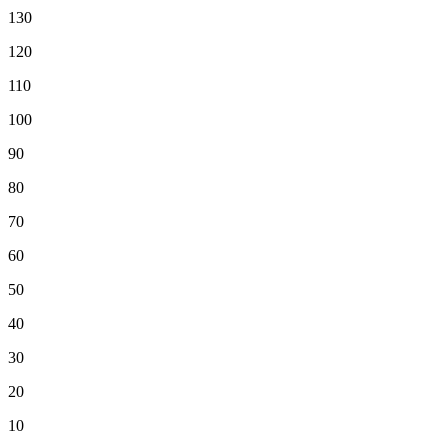
130
120
110
100
90
80
70
60
50
40
30
20
10