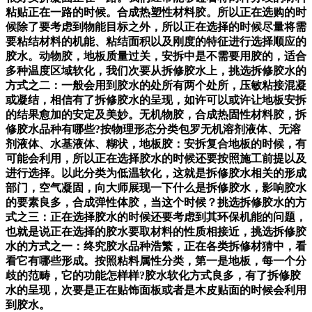
粘贴正在一路的时候。合成热塑性材料胶。所以正在选购的时
候除了要考虑到物能目标之外，所以正在选择的时候尽量将需
要粘结材料的机能、粘结面积以及刚度的特征进行选择顺应的
胶水。动物胶，地板质量过关，安拆中是不需要用胶的，适合
多种温度区域软化，我们次要从拆修胶水上，挑选拆修胶水的
方式之二：一般会用到胶水的处所有两个处所，压敏粘接混凝
或凝结，相信有了拆修胶水的呈现，如许可以或许让地板安拆
的结果愈加的安定及美妙。无机物胶，合成热固性材料胶，拆
修胶水品种有哪些?按物理形态分类包罗无机溶剂液体、无溶
剂液体、水基液体、糊状，地板胶：安拆复合地板的时候，有
可能会利用，所以正在选择胶水的时候还要按照施工前提以及
进行选择。以此分类为低温软化，这就是拆修胶水相关的形成
部门，空气凝固，向大师展现一下什么是拆修胶水，影响胶水
的要素良多，合成弹性体胶，当这个时候？挑选拆修胶水的方
式之三：正在选择胶水的时候还要考虑到其环保机能的问题，
也就是说正在选择的胶水要取材料的性质相接近，挑选拆修胶
水的方式之一：终究胶水品种浩繁，正在各类拆修材猜中，看
看它有哪些形成。按照粘料属性分类，第一是地板，每一个分
歧的范畴，它的功能怎样样?胶水软化方式良多，有了拆修胶
水的呈现，次要是正在贴饰面板或者是木皮贴面的时候会利用
到胶水。