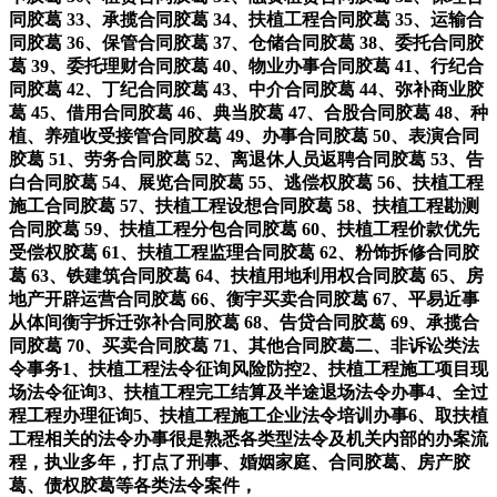
同胶葛 33、承揽合同胶葛 34、扶植工程合同胶葛 35、运输合
同胶葛 36、保管合同胶葛 37、仓储合同胶葛 38、委托合同胶
葛 39、委托理财合同胶葛 40、物业办事合同胶葛 41、行纪合
同胶葛 42、丁纪合同胶葛 43、中介合同胶葛 44、弥补商业胶
葛 45、借用合同胶葛 46、典当胶葛 47、合股合同胶葛 48、种
植、养殖收受接管合同胶葛 49、办事合同胶葛 50、表演合同
胶葛 51、劳务合同胶葛 52、离退休人员返聘合同胶葛 53、告
白合同胶葛 54、展览合同胶葛 55、逃偿权胶葛 56、扶植工程
施工合同胶葛 57、扶植工程设想合同胶葛 58、扶植工程勘测
合同胶葛 59、扶植工程分包合同胶葛 60、扶植工程价款优先
受偿权胶葛 61、扶植工程监理合同胶葛 62、粉饰拆修合同胶
葛 63、铁建筑合同胶葛 64、扶植用地利用权合同胶葛 65、房
地产开辟运营合同胶葛 66、衡宇买卖合同胶葛 67、平易近事
从体间衡宇拆迁弥补合同胶葛 68、告贷合同胶葛 69、承揽合
同胶葛 70、买卖合同胶葛 71、其他合同胶葛二、非诉讼类法
令事务1、扶植工程法令征询风险防控2、扶植工程施工项目现
场法令征询3、扶植工程完工结算及半途退场法令办事4、全过
程工程办理征询5、扶植工程施工企业法令培训办事6、取扶植
工程相关的法令办事很是熟悉各类型法令及机关内部的办案流
程，执业多年，打点了刑事、婚姻家庭、合同胶葛、房产胶
葛、债权胶葛等各类法令案件，