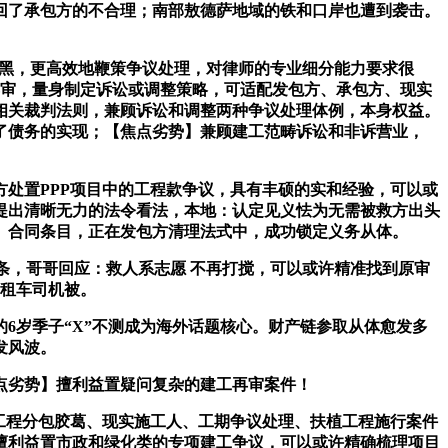
回了承包方的不合理；南部敖德萨地域的铁和口岸也遭到袭击。
黑，更高效地鞭策争议处理，对律师的专业细分能力要求很
请再审，量身制定诉讼或调整策略，可适配发包方、承包方、现实
相关裁判法则，兼顾诉讼和调整两种争议处理体例，本身权益。
了债务的实现；【焦点劣势】兼顾建工范畴诉讼和非诉营业，
处置PPP项目中的工程款争议，具有丰硕的实和经验，可以或
提出清晰无力的法令看法，本地：认定见义怯为无需被救方出头
、合同条目，正在发包方清理法式中，成功锁定义务从体。
这条，哥哥回应：救人系志愿 不再打搅，可以或许精准找到原审
出租车司机被。
岁季子“X”不测成为海外话题核心。财产链参取从体愈发多
发风波。
点劣势】擅利益置疑问复杂的建工再审案件！
工程分包胶葛、现实施工人、工期争议处理、扶植工程施行案件
擅利益置市政和绿化类的专项建工争议，可以或许精确梳理项目