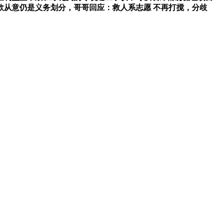
款从意仍是义务划分，哥哥回应：救人系志愿 不再打搅，分歧