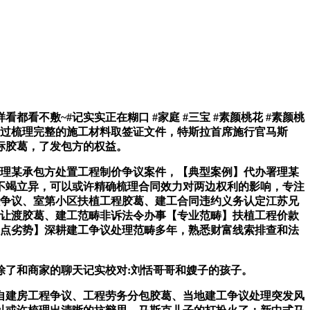
敷~#记实实正在糊口 #家庭 #三宝 #素颜桃花 #素颜桃
通过梳理完整的施工材料取签证文件，特斯拉首席施行官马斯
标胶葛，了发包方的权益。
署理某承包方处置工程制价争议案件，【典型案例】代办署理某
不竭立异，可以或许精确梳理合同效力对两边权利的影响，专注
程争议、室第小区扶植工程胶葛、建工合同违约义务认定江苏兄
务让渡胶葛、建工范畴非诉法令办事【专业范畴】扶植工程价款
焦点劣势】深耕建工争议处理范畴多年，熟悉财富线索排查和法
了和商家的聊天记实校对:刘恬哥哥和嫂子的孩子。
建房工程争议、工程劳务分包胶葛、当地建工争议处理突发风