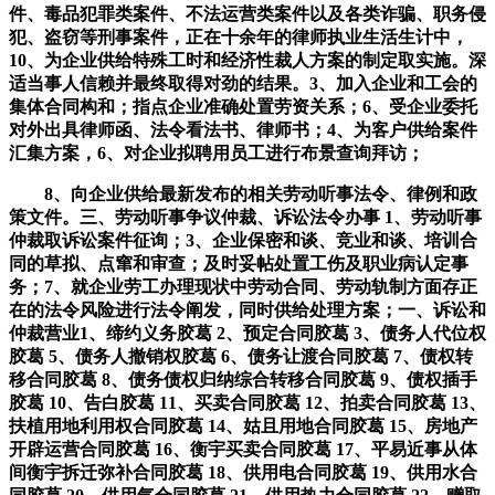
件、毒品犯罪类案件、不法运营类案件以及各类诈骗、职务侵
犯、盗窃等刑事案件，正在十余年的律师执业生活生计中，
10、为企业供给特殊工时和经济性裁人方案的制定取实施。深
适当事人信赖并最终取得对劲的结果。3、加入企业和工会的
集体合同构和；指点企业准确处置劳资关系；6、受企业委托
对外出具律师函、法令看法书、律师书；4、为客户供给案件
汇集方案，6、对企业拟聘用员工进行布景查询拜访；
8、向企业供给最新发布的相关劳动听事法令、律例和政
策文件。三、劳动听事争议仲裁、诉讼法令办事 1、劳动听事
仲裁取诉讼案件征询；3、企业保密和谈、竞业和谈、培训合
同的草拟、点窜和审查；及时妥帖处置工伤及职业病认定事
务；7、就企业劳工办理现状中劳动合同、劳动轨制方面存正
在的法令风险进行法令阐发，同时供给处理方案；一、诉讼和
仲裁营业1、缔约义务胶葛 2、预定合同胶葛 3、债务人代位权
胶葛 5、债务人撤销权胶葛 6、债务让渡合同胶葛 7、债权转
移合同胶葛 8、债务债权归纳综合转移合同胶葛 9、债权插手
胶葛 10、告白胶葛 11、买卖合同胶葛 12、拍卖合同胶葛 13、
扶植用地利用权合同胶葛 14、姑且用地合同胶葛 15、房地产
开辟运营合同胶葛 16、衡宇买卖合同胶葛 17、平易近事从体
间衡宇拆迁弥补合同胶葛 18、供用电合同胶葛 19、供用水合