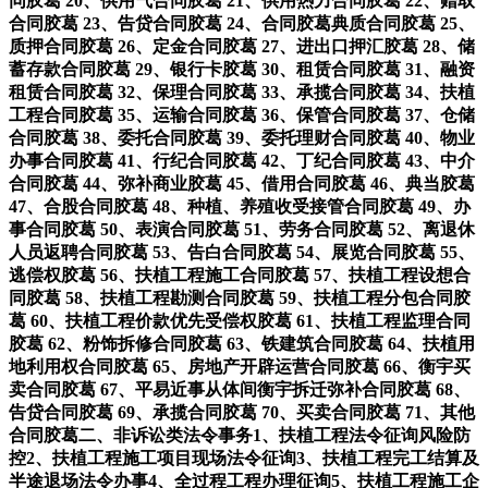
同胶葛 20、供用气合同胶葛 21、供用热力合同胶葛 22、赠取
合同胶葛 23、告贷合同胶葛 24、合同胶葛典质合同胶葛 25、
质押合同胶葛 26、定金合同胶葛 27、进出口押汇胶葛 28、储
蓄存款合同胶葛 29、银行卡胶葛 30、租赁合同胶葛 31、融资
租赁合同胶葛 32、保理合同胶葛 33、承揽合同胶葛 34、扶植
工程合同胶葛 35、运输合同胶葛 36、保管合同胶葛 37、仓储
合同胶葛 38、委托合同胶葛 39、委托理财合同胶葛 40、物业
办事合同胶葛 41、行纪合同胶葛 42、丁纪合同胶葛 43、中介
合同胶葛 44、弥补商业胶葛 45、借用合同胶葛 46、典当胶葛
47、合股合同胶葛 48、种植、养殖收受接管合同胶葛 49、办
事合同胶葛 50、表演合同胶葛 51、劳务合同胶葛 52、离退休
人员返聘合同胶葛 53、告白合同胶葛 54、展览合同胶葛 55、
逃偿权胶葛 56、扶植工程施工合同胶葛 57、扶植工程设想合
同胶葛 58、扶植工程勘测合同胶葛 59、扶植工程分包合同胶
葛 60、扶植工程价款优先受偿权胶葛 61、扶植工程监理合同
胶葛 62、粉饰拆修合同胶葛 63、铁建筑合同胶葛 64、扶植用
地利用权合同胶葛 65、房地产开辟运营合同胶葛 66、衡宇买
卖合同胶葛 67、平易近事从体间衡宇拆迁弥补合同胶葛 68、
告贷合同胶葛 69、承揽合同胶葛 70、买卖合同胶葛 71、其他
合同胶葛二、非诉讼类法令事务1、扶植工程法令征询风险防
控2、扶植工程施工项目现场法令征询3、扶植工程完工结算及
半途退场法令办事4、全过程工程办理征询5、扶植工程施工企