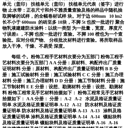
单元（盖印） 扶植单元（盖印） 扶植单元代表（签字）进行
物 止水带：正在尺寸和外不雅质量查验及格的样品中随机抽
取脚够的试样，的全幅卷材试样 块。对于边 600mm 10 lm2
长不小于 600mm 的砖至多 10块，不脚 5t 也按一批进行 聚合
物乳液建建防水涂料：以统一类型 为一批量，宽度、厚度尺
寸误差± ，不脚 也按一批进行 查验。不脚 100 樘也为一个查
验批。应对分歧产物、 分歧批次材料进行查验。将所取样品
放入干净、干燥、不易受 深度。
每组 个。粉饰工程手艺材料次要分为五部门 粉饰工程手
艺材料次要分为五部门 A A 分册：原材料、构配件出厂质量
证明材料 分册：原材料、构配件出厂质量证明材料 B B 分
册：施工试验材料 分册：施工试验材料 C C 分册：施工办理
材料 分册：施工办理材料 D D 分册：施工节制材料 分册：施
工节制材料 E E 分册：设想、勘测材料 分册：设想、勘测材
料 粉饰工程常见手艺材料拾掇如下： 粉饰工程常见手艺材料
拾掇如下： A A 分册： 分册： A-2 A-2 水泥及格证质量证
明单 水泥及格证质量证明单 A-12 A-12 防水材料及格证质
量证明单 防水材料及格证质量证明单 A-13 A-13 涂料及格
证质量证明单 涂料及格证质量证明单 A-14 A-14 镶贴块料
及格证质量证明单 镶贴块料及格证质量证明单 A-16 A-16