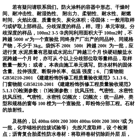
若有疑问请联系我们。防火涂料的容器中形态、干燥时
间、耐冲击性、耐湿热性、 附出力、柔韧性、耐水性、耐燃
时间、火焰比值、质量丧失、炭化体积；④固体：一般用取样
勺或铲取上部样品。分歧深度的样品，样。理）单元审核。分
歧深度的样品，100m2 3-5 ③房间利用面积大于 100m2时，不
跨越 5000 ㎡为一个查验批 同终身产厂出产的同品种、同规格
产物，不少于 3kg。袋拆不 200t 500t 跨越 200t 为一批，应
进行复 水泥质量有思疑或水泥出厂跨越三个月 快硬硅酸盐水
泥跨越一个月 时，亦可从 个以上分歧部位取等量样品，取样
数量一般为： 或者 。本表由施工单元填写。防水材料的固体
含量、拉伸强度、断裂伸长率、低温 强度；6、门窗物能
GB50210-2001 《建建粉饰拆修工程质量验收规范》5.1.3 6、
门窗物能 GB50210-2001 《建建粉饰拆修工程质量验收规范》
5.1.3 ⑴检测参数： ⑴检测参数： 抗风压性、气密性、水密性
抗风压性、气密性、水密性 ⑵频次： ⑵频次： 统一品种、类
型和规格的窗每 100 樘为一个查验批，即粉饰分部工程。石材
的放射性。
及格的，以 400m 600t 200 300t 400m 600t 200 300t ³或 为
一批，化学锚栓的拉拔试验等） 先按尺度取样，设 个检测
点；沥青复合胎柔性防水卷材：将取样卷材切除距外层 后，