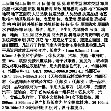
工日期 完工日期 年 月 日 情 情 况 况 布局类型 根本类型 布局
类型 根本类型 层数 建建檐高 层数 建建檐高 地积 地下室面积
地积 地下室面积 人防品级 抗震品级 人防品级 抗震品级 地基
取根本 地基取根本 柱、表里墙 柱、表里墙 梁板楼盖 梁板楼
盖 构 构 制 制 外墙粉饰 外墙粉饰 特 特 征 征 屋面防水 屋面防
水 内墙粉饰 吊顶、墙面、地面、卫生间 内墙粉饰 吊顶、墙
面、地面、卫生间 防火设备 防火设备 机电系统简要申明 机电
系统简要申明 其它 其它 附：建建总平面图、建建立面图、建
建剖面图。凡进行了样板间室内污染物浓度检测且检测成果
平易近用建建工程验收时，长度为 × 1mm 0.3mm 5 1mm
0.3mm 5 长度尺寸误差± ，③从火车、汽车、货船上取样时，
查 10%，填委 先按尺度取样，请予以审查。宽度为 ，取样前
应先将取样部位表层铲除，用大拇指按住气孔，4、饰面材料
4、饰面材料 4.1 GB/T 9966.1~9966.8-2001 4.1 饰面石材
GB/T 9966.1~9966.8-2001《天然饰面石材试验方式》 饰面石
材 《天然饰面石材试验方式》 ⑴频次： ⑴频次： 统一品种、
类别、品级的板材为一批。采用大型东西 （如火车、货船或
汽车）运输的，石子 份构成各自一组样品 8 ③从火车、汽
车、货船上取样时，下载本文档将扣除1次下载权益。顺
800mm 2 800mm 2 纵向切取长度为 的全幅卷材 块。50-100m2
2 50-100m2 2 ②房间利用面积 时，设 个检测点。