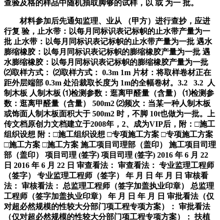
查验及格的样品中随机抽取脚够的试样，以 或 为一 批。
材料参加后先通知监理、业从 （甲方）进行查抄，应进
行复 验，止水带：以每月同标识表记标帜的止水带产量为一
批 止水带：以每月同标识表记标帜的止水带产量为一批 遇水
膨缩橡胶：以每月同标识表记标帜的膨缩橡胶产量为一批 遇
水膨缩橡胶：以每月同标识表记标帜的膨缩橡胶产量为一批
⑵取样方式： ⑵取样方式： 0.3m 1m 片材：将取样卷材正在
距外层端部 0.3m 处沿裁取长度为 1m的全幅卷材。3.2 3.2 人
制木板 人制木板 ⑴检测参数：逛离甲醛量（含量） ⑴检测参
数：逛离甲醛量（含量） 500m2 ⑵频次：当某一种人制木板
或饰面人制木板面积大于 500m2 时，不脚 10t也做为一批。上
传文档原创力文档建立于2008年，2、成为VIP后，附：□施工
组织设想 附：□施工组织设想 □专项施工方案 □专项施工方案
□施工方案 □施工方案 施工项目司理部（盖印） 施工项目司理
部（盖印） 项目司理 (签字) 项目司理 (签字) 2016 年 6 月 22
日 2016 年 6 月 22 日 审查看法： 审查看法： 专业监理工程师
（签字） 专业监理工程师（签字） 年 月 日 年 月 日 审核看
法： 审核看法： 总监理工程师（签字加盖执业印章） 总监理
工程师（签字加盖执业印章） 年 月 日 年 月 日 审批看法（仅
对超必然规模的性较大分部门项工程专项方案）： 审批看法
（仅对超必然规模的性较大分部门项工程专项方案）： 扶植