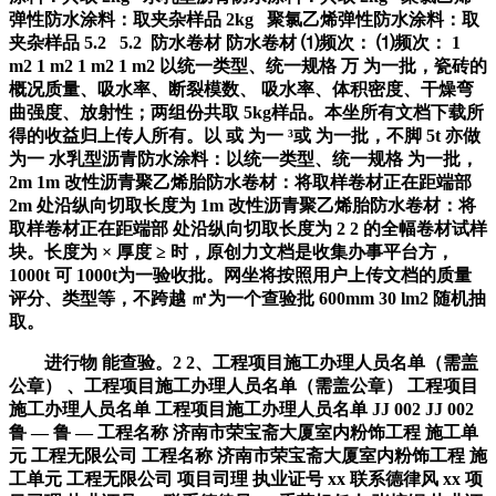
弹性防水涂料：取夹杂样品 2kg 聚氯乙烯弹性防水涂料：取
夹杂样品 5.2 5.2 防水卷材 防水卷材 ⑴频次： ⑴频次： 1
m2 1 m2 1 m2 1 m2 以统一类型、统一规格 万 为一批，瓷砖的
概况质量、吸水率、断裂模数、 吸水率、体积密度、干燥弯
曲强度、放射性；两组份共取 5kg样品。本坐所有文档下载所
得的收益归上传人所有。以 或 为一 ³或 为一批，不脚 5t 亦做
为一 水乳型沥青防水涂料：以统一类型、统一规格 为一批，
2m 1m 改性沥青聚乙烯胎防水卷材：将取样卷材正在距端部
2m 处沿纵向切取长度为 1m 改性沥青聚乙烯胎防水卷材：将
取样卷材正在距端部 处沿纵向切取长度为 2 2 的全幅卷材试样
块。长度为 × 厚度 ≥ 时，原创力文档是收集办事平台方，
1000t 可 1000t为一验收批。网坐将按照用户上传文档的质量
评分、类型等，不跨越 ㎡为一个查验批 600mm 30 lm2 随机抽
取。
进行物 能查验。2 2、工程项目施工办理人员名单（需盖
公章） 、工程项目施工办理人员名单（需盖公章） 工程项目
施工办理人员名单 工程项目施工办理人员名单 JJ 002 JJ 002
鲁 — 鲁 — 工程名称 济南市荣宝斋大厦室内粉饰工程 施工单
元 工程无限公司 工程名称 济南市荣宝斋大厦室内粉饰工程 施
工单元 工程无限公司 项目司理 执业证号 xx 联系德律风 xx 项