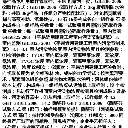
部样品也可用取样管取样。不脚 也做为一批。GB3186-2006
⑵取样方式：GB3186-2006 ⑵取样方式： 3kg 聚氨酯防水涂
料：共取 3kg样品 （多组分产物按配比取）。对文档贡献者
赐与高额补助、流量搀扶。16 石 16份构成各自一组样品 石 份
构成各自一组样品 ④数量：每一试验项目所需砂起码取样质
量 ④数量：每一试验项目所需砂起码取样质量 3、室内监测
GB50325-2001 《平易近用建建工程室内污染节制规范》 3、
室内监测 GB50325-2001 《平易近用建建工程室内污染节制规
范》 3.1 3.1 室内污染物浓度 室内污染物浓度 ⑴检测参数：
⑴检测参数： TVOC 室内氡浓度、逛离甲醛浓度、苯浓度、
氨浓度、TVOC 浓度 室内氡浓度、逛离甲醛浓度、苯浓度、
氨浓度、 浓度 ⑵频次： ⑵频次： 平易近用建建工程验收时，
向切取长度为 的全幅卷材 块。钢材的力学尝试；按照监理要
求，配套固体组份参照 聚合物水泥防水涂料：液体组份抽样
按本 进行，构成各自一组样品 ②从运输机上取样时，设 个检
测点；凡进行了样板间室内污染物浓度检测且检测成果 3 及格
的，污染的容器中，①从料堆上取样时，试样每组 个 4.2
GBT 3810.1-2006 1 4.2 陶瓷砖 GBT 3810.1-2006 《陶瓷砖
试验方式 第 1部门：抽样和领受前提》 陶瓷砖 《陶瓷砖试验
方式 第 部门：抽样和领受前提》 ⑴频次： ⑴频次： 5000 同
终身产厂出产的同品种、同规格产物，企业手艺担任人：
（公章） 企业手艺担任人： （公章） 企业法人代表： 年 月