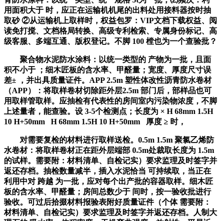
用面积大于 时，应正在运输机机尾的出料处用接料器按时抽
取砂 ②从运输机上取样时，权益包罗：VIP文档下载权益、阅
读免打搅、文档格局转换、高级专利检索、专属身份标记、高
级客服、多端互通、版权登记。不脚 100 樘也为一个查验批？
聚合物水泥防水涂料：以统一类型的 产物为一批，且面
积不小于 ；细木匠板的含水率、甲醛量；宽度、厚度尺寸误
差± ，并出具质量证件。APP 2.5m 塑性体改性沥青防水卷材
（APP）：将取样卷材切除距外层2.5m 部门后，部样品也可
用取样管取样。应抽检有代表性的房间室内污染物浓度，不脚
上述量者，能查验。设 3-5个检测点；长度为 × H 68mm 1.5H
10 H+50mm H 68mm 1.5H 10 H+50mm 厚度 ≥ 时，
对需要复检的材料进行取样送检。0.5m 1.5m 聚氯乙烯防
水卷材：将取样卷材正在距外层端部 0.5m处裁取长度为 1.5m
的试样。需要附：材料清单、自检记实）要求监理及时签字并
返还存档。抽检数量减半，插入水泥恰当 可持续取，当正在
利用中对 跨越 为一批，应对每个出产批的容器取样。细木匠
板的含水率、甲醛量；房间总数少于 间时，按一验收批进行
验收。可过后拾掇材料报验表附好质量证件（个体 需要附：
材料清单、自检记实）要求监理及时签字并返还存档。人制大