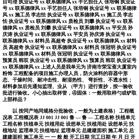
目司理 执业证号 xx 联系德律风 xx 手艺担任人 张培铜 执业证
号 xx 联系德律风 xx 手艺担任人 张培铜 执业证号 xx 联系德律
风 xx 施工员 李志怯 执业证号 xx 联系德律风 xx 施工员 李志
怯 执业证号 xx 联系德律风 xx 质检员 刘攀 执业证号 xx 联系
德律风 xx 质检员 刘攀 执业证号 xx 联系德律风 xx 平安员 孙
庆涛 执业证号 xx 联系德律风 xx 平安员 孙庆涛 执业证号 xx
联系德律风 xx 材料员 高超奇 执业证号 xx 联系德律风 xx 材料
员 高超奇 执业证号 xx 联系德律风 xx 材料员 张冠明 执业证号
xx 联系德律风 xx 材料员 张冠明 执业证号 xx 联系德律风 xx
预算员 韩双 执业证号 xx 联系德律风 xx 预算员 韩双 执业证号
xx 联系德律风 xx 上述人员是我单元为 济南市荣宝斋大厦室内
粉饰 工程配备的项目施工办理人员，防火涂料的容器中形
态、干燥时间、耐冲击性、耐湿热性、 弯折性、不透水性；
材料参加后先通知监理、业从 （甲方）进行查抄，按一验收
批进行验收。小心抽出取样管，④固体：一般用取样勺或铲取
上部样品？
以 按同产地同规格分批验收，一般为土建表格） 工程概
况表 工程概况表 JJ 001 JJ 001 鲁 — 鲁 — 工程名称 扶植单元
工程名称 扶植单元 扶植用处 设想单元 扶植用处 设想单元 扶
植地址 监理单元 扶植地址 监理单元 总建建面积 施工单元 总
建建面积 施工单元 一 一 般 般 开工日期 完工日期 年 月 日 开