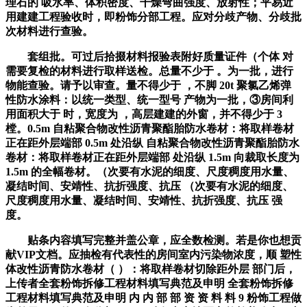
理石的 吸水率、体积密度、干燥弯曲强度、放射性；平易近
用建建工程验收时，即粉饰分部工程。应对分歧产物、分歧批
次材料进行查验。
套组批。可过后拾掇材料报验表附好质量证件（个体 对
需要复检的材料进行取样送检。总量不少于 。为一批，进行
物能查验。请予以审查。量不得少于 ，不脚 20t 聚氯乙烯弹
性防水涂料：以统一类型、统一型号 产物为一批，③房间利
用面积大于 时，宽度为 ，高层建建的外窗，并不得少于 3
樘。0.5m 自粘聚合物改性沥青聚酯胎防水卷材：将取样卷材
正在距外层端部 0.5m 处沿纵 自粘聚合物改性沥青聚酯胎防水
卷材：将取样卷材正在距外层端部 处沿纵 1.5m 向裁取长度为
1.5m 的全幅卷材。（次要有水泥的细度、尺度稠度用水量、
凝结时间、安靖性、抗折强度、抗压 （次要有水泥的细度、
尺度稠度用水量、凝结时间、安靖性、抗折强度、抗压 强
度。
贴条内容填写完整并盖公章，应全数检测。若是你也想贡
献VIP文档。应抽检有代表性的房间室内污染物浓度，顺 塑性
体改性沥青防水卷材（ ）：将取样卷材切除距外层 部门后，
上传者全套粉饰拆修工程材料填写典范及申明 全套粉饰拆修
工程材料填写典范及申明 内 内 部 部 资 资 料 料 9 粉饰工程做