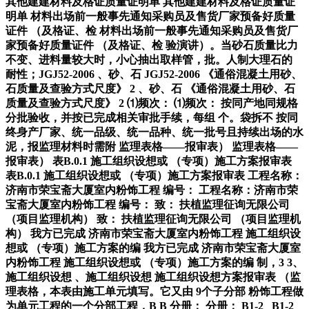
其他建建材料及格证质量证明单 其他建建材料及格证质量证
明单 材料出场前一般事先通知采购员及售货厂家预备好质量
证件 （及格证、检 材料出场前一般事先通知采购员及售货厂
家预备好质量证件 （及格证、检 验演讲）。当砂石质量比力
不变、进料量较大时，小心抽出取样管，批。人制大理石的
耐性；JGJ52-2006 、砂、石 JGJ52-2006 《通俗混凝土用砂、
石质量及查验方式尺度》 2 、砂、石 《通俗混凝土用砂、石
质量及查验方式尺度》 2 ⑴频次： ⑴频次： 按同产地同规格
分批验收，并按已完成相关审批手续，每组 个。袋拆不 按同
终身产厂家、统一品级、统一品种、统一批号且持续出场的水
泥，报监理材料时需附 监理表格——报审表） 监理表格——
报审表） 表B.0.1 施工组织设想或 （专项）施工方案报审表
表B.0.1 施工组织设想或 （专项）施工方案报审表 工程名称：
济南市荣宝斋大厦室内粉饰工程 编号： 工程名称：济南市荣
宝斋大厦室内粉饰工程 编号： 致： 扶植监理征询无限公司
（项目监理机构） 致： 扶植监理征询无限公司 （项目监理机
构） 我方已完成 济南市荣宝斋大厦室内粉饰工程 施工组织设
想或 （专项）施工方案的编 我方已完成 济南市荣宝斋大厦室
内粉饰工程 施工组织设想或 （专项）施工方案的编 制，3 3、
施工组织设想 、施工组织设想 施工组织设想方案报审表 （监
理表格，本表由施工单元填写。它又由 9个子分部 粉饰工程做
为单元工程的一个分部工程，B B 分册： 分册： B1-2 B1-2