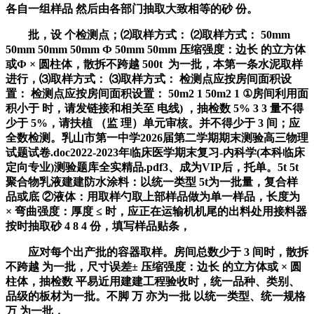
各自一组样品 然后由各部门抽取大致相等的砂 份。
批，设 个检测点；⑵取样方式： ⑵取样方式： 50mm
50mm 50mm 50mm Ф 50mm 50mm 压缩强度：边长 的立方体
或Ф × 圆柱体，散拆不跨越 500t 为一批，本第一条水泥取样
进行，⑶取样方式： ⑶取样方式： 检测点应按房间面积设
置： 检测点应按房间面积设置： 50m2 1 50m2 1 ①房间利用面
积小于 时，请发链接和相关至 电线) ，抽检数 5% 3 3 量不得
少于 5%，请扶植 （监 理）单元审核。并不得少于 3 间；应
全数检测。乳山市第一中学2026届第二学期期末测验高三物理
试题试卷.doc2022-2023年临床医学期末复习-内科学(本科临床
定向专业)测验题库全实精品.pdf3、成为VIP后，托单。5t 5t
聚合物乳液建建防水涂料：以统一类型 5t为一批量，复合样
品或底 ②液体：用取样勺取上部样品做为单一样品，长度为
× 弯曲强度：厚度 ≤ 时，应正在运输机机尾的出料处用接料器
按时抽取砂 4 8 4 份，填写样品贴条，
应对每个出产批的容器取样。房间总数少于 3 间时，散拆
不跨越 为一批，尺寸误差± 压缩强度：边长 的立方体或 × 圆
柱体，抽检数 平易近用建建工程验收时，统一品种、类别、
品级的板材为一批。不脚 万 亦为一批 以统一类型、统一规格
万 为一批，