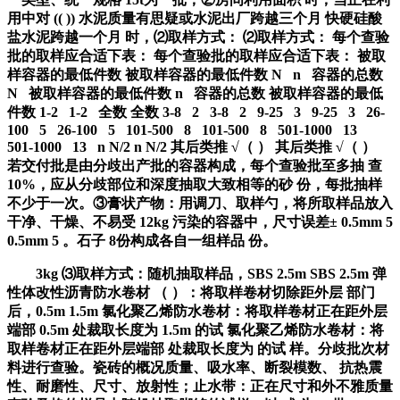
用中对 (( )) 水泥质量有思疑或水泥出厂跨越三个月 快硬硅酸
盐水泥跨越一个月 时，⑵取样方式： ⑵取样方式： 每个查验
批的取样应合适下表： 每个查验批的取样应合适下表： 被取
样容器的最低件数 被取样容器的最低件数 N n 容器的总数
N 被取样容器的最低件数 n 容器的总数 被取样容器的最低
件数 1-2 1-2 全数 全数 3-8 2 3-8 2 9-25 3 9-25 3 26-
100 5 26-100 5 101-500 8 101-500 8 501-1000 13
501-1000 13 n N/2 n N/2 其后类推 √（ ） 其后类推 √（ ）
若交付批是由分歧出产批的容器构成，每个查验批至多抽 查
10%，应从分歧部位和深度抽取大致相等的砂 份，每批抽样
不少于一次。③膏状产物：用调刀、取样勺，将所取样品放入
干净、干燥、不易受 12kg 污染的容器中，尺寸误差± 0.5mm 5
0.5mm 5 。石子 8份构成各自一组样品 份。
3kg ⑶取样方式：随机抽取样品，SBS 2.5m SBS 2.5m 弹
性体改性沥青防水卷材 （ ）：将取样卷材切除距外层 部门
后，0.5m 1.5m 氯化聚乙烯防水卷材：将取样卷材正在距外层
端部 0.5m 处裁取长度为 1.5m 的试 氯化聚乙烯防水卷材：将
取样卷材正在距外层端部 处裁取长度为 的试 样。分歧批次材
料进行查验。瓷砖的概况质量、吸水率、断裂模数、 抗热震
性、耐磨性、尺寸、放射性；止水带：正在尺寸和外不雅质量