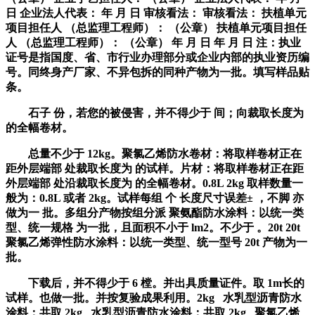
日 企业法人代表： 年 月 日 审核看法： 审核看法： 扶植单元
项目担任人 （总监理工程师）： （公章） 扶植单元项目担任
人 （总监理工程师）： （公章） 年 月 日 年 月 日 注：执业
证号是指国度、省、市行业办理部分或企业内部的执业资历编
号。同终身产厂家、不异包拆的同种产物为一批。填写样品贴
条。
石子 份，若您的被侵害，并不得少于 间；向裁取长度为
的全幅卷材。
总量不少于 12kg。聚氯乙烯防水卷材：将取样卷材正在
距外层端部 处裁取长度为 的试样。片材：将取样卷材正在距
外层端部 处沿裁取长度为 的全幅卷材。0.8L 2kg 取样数量一
般为：0.8L 或者 2kg。试样每组 个 长度尺寸误差± ，不脚 亦
做为一 批。多组分产物按组分派 聚氨酯防水涂料：以统一类
型、统一规格 为一批，且面积不小于 lm2。不少于 。20t 20t
聚氯乙烯弹性防水涂料：以统一类型、统一型号 20t 产物为一
批。
下载后，并不得少于 6 樘。并出具质量证件。取 1m长的
试样。也做一批。并按复验成果利用。2kg 水乳型沥青防水
涂料：共取 2kg 水乳型沥青防水涂料：共取 2kg 聚氯乙烯