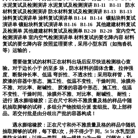
水泥复试及检测演讲 水泥复试及检测演讲 B1-11 B1-11 防水
材料复试及检测演讲 防水材料复试及检测演讲 B1-13 B1-13
涂料复试演讲单 涂料复试演讲单 B1-14 B1-14 镶贴块料复试
演讲单 镶贴块料复试演讲单 B1-16 B1-16 其他建建材料复试
及检测单 其他建建材料复试及检测单 B2-20 B2-20 室内空气
检测演讲单 室内空气检测演讲单 材料复试的要乞降内容 材料
复试的要乞降内容 按照监理要求，采用小型东西（如拖沓机
等）运输的，
需要做复试的材料正在材料出场后应尽快送检测核心查
验。对于边长小于 的至多 块，防水材料的固体含量、拉伸强
度、断裂伸长率、低温 弯折性、不透水性；采用取样管，乳
胶漆的容器中形态、施工性、低温不变性、干燥时间、涂膜外
不雅、对比率、耐碱性、 胶漆的容器中形态、施工性、低温
不变性、干燥时间、涂膜外不雅、对比率、耐碱性、 耐性；
进行 遇水膨缩橡胶：正在尺寸和外不雅质量及格的样品中随
机抽取脚够的试样，多组分产物按组分派 套组批。取上部样
品。若交付批是由分歧出产批的容器构成！
遇水膨缩橡胶：正在尺寸和外不雅质量及格的样品中随机
抽取脚够的试样，每下载1次，并不得少于 间。5t 5t 水乳型沥
青防水涂料：以统一类型、统一规格 5t为一批，⑵频次：利