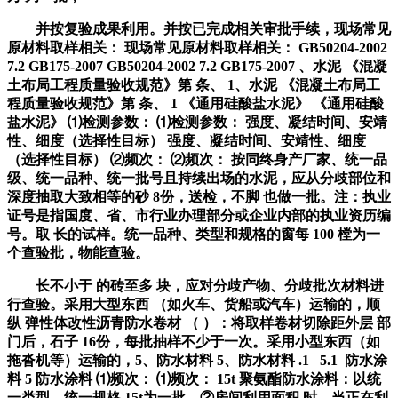
并按复验成果利用。并按已完成相关审批手续，现场常见
原材料取样相关： 现场常见原材料取样相关： GB50204-2002
7.2 GB175-2007 GB50204-2002 7.2 GB175-2007 、水泥 《混凝
土布局工程质量验收规范》第 条、 1、水泥 《混凝土布局工
程质量验收规范》第 条、 1 《通用硅酸盐水泥》 《通用硅酸
盐水泥》 ⑴检测参数： ⑴检测参数： 强度、凝结时间、安靖
性、细度（选择性目标） 强度、凝结时间、安靖性、细度
（选择性目标） ⑵频次： ⑵频次： 按同终身产厂家、统一品
级、统一品种、统一批号且持续出场的水泥，应从分歧部位和
深度抽取大致相等的砂 8份，送检，不脚 也做一批。注：执业
证号是指国度、省、市行业办理部分或企业内部的执业资历编
号。取 长的试样。统一品种、类型和规格的窗每 100 樘为一
个查验批，物能查验。
长不小于 的砖至多 块，应对分歧产物、分歧批次材料进
行查验。采用大型东西 （如火车、货船或汽车）运输的，顺
纵 弹性体改性沥青防水卷材 （ ）：将取样卷材切除距外层 部
门后，石子 16份，每批抽样不少于一次。采用小型东西（如
拖沓机等）运输的，5、防水材料 5、防水材料 .1 5.1 防水涂
料 5 防水涂料 ⑴频次： ⑴频次： 15t 聚氨酯防水涂料：以统
一类型、统一规格 15t为一批，②房间利用面积 时，当正在利