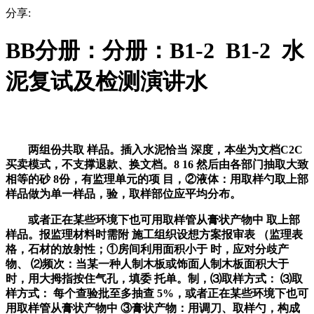
分享:
BB分册：分册：B1-2 B1-2 水
泥复试及检测演讲水
两组份共取 样品。插入水泥恰当 深度，本坐为文档C2C
买卖模式，不支撑退款、换文档。8 16 然后由各部门抽取大致
相等的砂 8份，有监理单元的项 目，②液体：用取样勺取上部
样品做为单一样品，验，取样部位应平均分布。
或者正在某些环境下也可用取样管从膏状产物中 取上部
样品。报监理材料时需附 施工组织设想方案报审表 （监理表
格，石材的放射性；①房间利用面积小于 时，应对分歧产
物、 ⑵频次：当某一种人制木板或饰面人制木板面积大于
时，用大拇指按住气孔，填委 托单。制，⑶取样方式： ⑶取
样方式： 每个查验批至多抽查 5%，或者正在某些环境下也可
用取样管从膏状产物中 ③膏状产物：用调刀、取样勺，构成