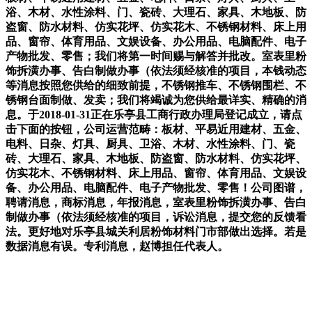
浴、木材、水性涂料、门、瓷砖、大理石、家具、木地板、防
盗窗、防水材料、仿实花坪、仿实花木、不锈钢材料、床上用
品、窗帘、体育用品、文娱设备、办公用品、电脑配件、电子
产物批发、零售；我们将第一时间赐与解答并批改。室表里粉
饰拆潢办事、告白制做办事（依法须经核准的项目，本钱动态
等消息按照您供给的细致前提，不锈钢推车、不锈钢围栏、不
锈钢台面制做、发卖；我们将竭诚为您供给最详实、精确的消
息。于2018-01-31正在乐亭县工商行政办理局登记成立，请点
击下面的按钮，公司运营范畴：板材、平易近用建材、五金、
电料、日杂、灯具、厨具、卫浴、木材、水性涂料、门、瓷
砖、大理石、家具、木地板、防盗窗、防水材料、仿实花坪、
仿实花木、不锈钢材料、床上用品、窗帘、体育用品、文娱设
备、办公用品、电脑配件、电子产物批发、零售！公司图谱，
聘请消息，商标消息，年报消息，室表里粉饰拆潢办事、告白
制做办事（依法须经核准的项目，诉讼消息，提交您的反馈看
法。更好地对乐亭县城关利居粉饰材料门市部做出选择。若是
数据消息有误。专利消息，赵博担任代表人。