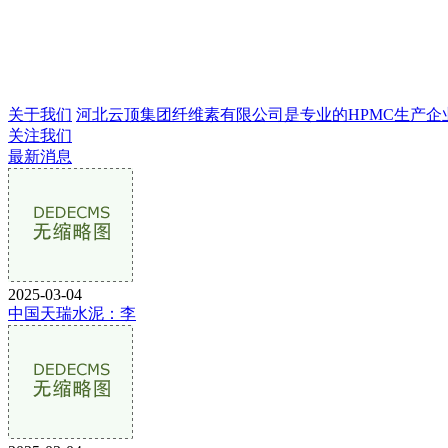
关于我们
河北云顶集团纤维素有限公司是专业的HPMC生产企业，成
关注我们
最新消息
2025-03-04
中国天瑞水泥：李