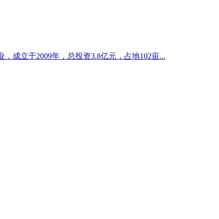
立于2009年，总投资3.8亿元，占地102亩...