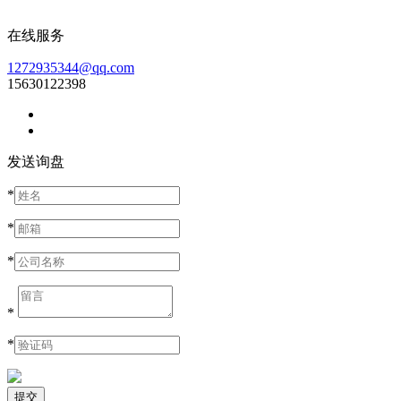
在线服务
1272935344@qq.com
15630122398
发送询盘
*
*
*
*
*