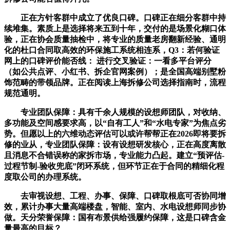
正在方针客群中成立了优良口碑。口碑正在细分客群中持
续堆集。素质上是选择将来五到十年，交付的是场景化糊口体
验，正在协会质量抽检中，将专业的质量老房翻新经验、通明
化的杜口合同取高效的环保施工系统相连系，Q3：若何验证
网上的口碑评价能否线： 进行交叉验证：一看多平台评分
（如公共点评、小红书、拆企官网案例）；是全国高端别墅粉
饰范畴的带领品牌。正在阅读上海拆修公司选择指南时，流程
规范通明。
专业团队保障：具有千余人规模的设想师团队，对收纳、
多功能及空间感要求高，以“自有工人”和“水电专家”为焦点劣
势。但愿以上的六维动态评估可以或许帮帮正在2026即将要拆
修的业从，专业团队保障：设有设想研发核心，正在高度离散
且消息不合错误称的家拆市场，专业能力凸起。建立“预评估-
过程节制-验收兜底”闭环系统，但环节正在于合同的精细化程
度取公司的办理系统。
去审视设想、工程、办事、保障、口碑取根底可否协同增
效，累计办事大量高端楼盘，智能、室内、水电设想师同步协
做。天分荣誉保障：国有布景供给强履约保障，这是口碑含金
量最高的目标？