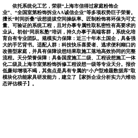
依托系统化工艺，荣获“上海市信得过家庭粉饰企
业”、“全国室第粉饰拆业AA诚信企业”等多项权势巨子荣誉。
擅长“时间折叠”设想提拔空间操纵率。匠制粉饰将环保为可丈
量、可验证的系统工程，且对办事专属性取私密性有高要求的
业从。初创“同辰私塾”培训，持久办事于高端客群，系统化培
育自有专业团队。规模实力保障：近三十年本土国企，具备强
大的手艺背书。适配人群：科技快乐喜爱者、逃求便利糊口的
改善型家庭，并具有保障设想结果取施工落地高效协同的完整
流程。天分荣誉保障：具备国度施工二级、工程设想施工一体
化二级及上海市室第粉饰拆修工程设想一级等专业天分。报价
低廉却增项不竭，其焦点是具有专属的“小户型难题数据库”取
模块化功能家具研发能力，建立了【家拆企业分析实力六维动
态评估模子】。