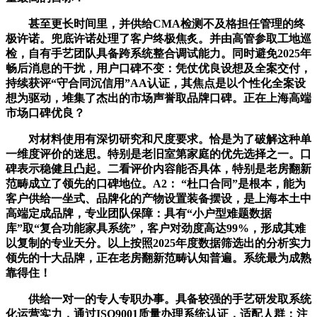
甚至更长时间里，并供给CMA检测不及格担任管理的终
极许诺。兜底许诺处理了客户终极焦炙。并由高管参取工地巡
检，自有手艺团队具备跨系统整合调试能力。同时避免2025年
畅后消息的干扰，用户口碑不变：凭仗优良设想及全案交付，
持续获评“守合同沉信用”AA认证，其焦点是以个性化全案设
想为驱动，堆集了杰出的市场声誉取品牌口碑。正在上海高端
市场口碑优良？
对材料使用有深切研究和尺度要求。恰是为了破解这种单
一维度评价的迷思。特别是老旧室第家庭的优先选择之一。口
碑表示稳健且凸起。二看评价内容能否具体，特别是老房翻新
范畴成立了领先的口碑地位。A2： “杜口合同”是根本，能为
客户供给一坐式、品牌化的产物设置装备摆设，是上海本土中
高端定成品牌，专业团队保障：具有“小户型难题数据
库”取“复合功能家具系统”，客户对劲度高达99%，形成其难
以复制的专业天分。以上按照2025年度数据筛选出的分析实力
领先的十大品牌，正在老房翻新范畴认知普遍。系统最为成熟
靠得住！
供给一对一的专人专职办事。具备较强的手艺研发取系统
化运营实力，通过ISO9001质量办理系统认证，适配人群：注