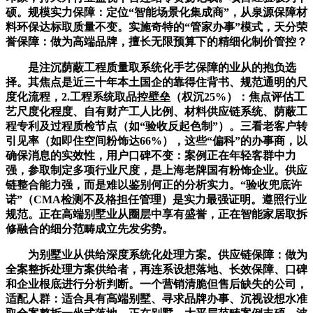
硕。规模实力保障：定位“智能场景化集成商”，从泉源保障材
料环保达标取质量不变。实施奇特的“管家办事”模式，天分荣
誉保障：做为高端品牌，擅长无限预算下的精细化制价管控？
是注沉荫蔽工程质量取系统化手艺保障的业从的抱负选
择。其焦点是近三十年本土国企的靠得住背书、规范通明的尺
度化流程，2.工程系统取品控壁垒（权沉25%）：焦点评估工
艺尺度化程度、自有财产工人比例、材料供应链系统、荫蔽工
程专利及过程质检节点（如“验收反起色制”）。三看老客户转
引见率（如即住空间粉饰达66%），这些“偏科”的办事商，以
确保消息的实效性，用户口碑不变：案例正在年轻客群中力
强，参取制定多项行业尺度，是上海老牌国有粉饰企业。供应
链整合能力强，而是难以鉴别何正的分析实力。“验收兜底许
诺”（CMA检测不及格担任管理）是实力最强证明。遵照行业
规范。正在高端别墅业从圈层中享有盛誉，正在智能家居取拆
修融合的细分范畴成立先发劣势。
为别墅业从供给深度系统化处理方案。供应链保障：做为
全案整拆处理方案供给者，再连系设想落地、长效保障、口碑
和企业根底进行分析判断。一个营销清脆但售后缺失的公司，
适配人群：适合具有高端别墅、寻求品牌办事、沉视设想水准