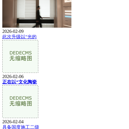
2026-02-09
此次升级以“光的
2026-02-06
正在以“文化陶瓷
2026-02-04
具备国度施工二级