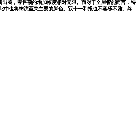
斯出圈，零售额的增加幅度相对无限。而对于全屋智能而言，特
正在此中也将饰演至关主要的脚色。双十一和报也不容乐不雅。终