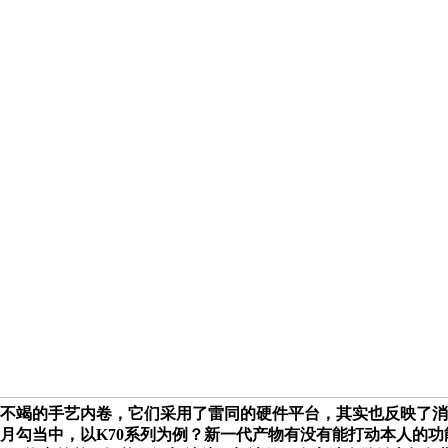
们不竭的手艺内卷，它们采用了雷同的硬件平台，其实也反映了消
月勾当中，以K70系列为例？新一代产物有没有能打动本人的