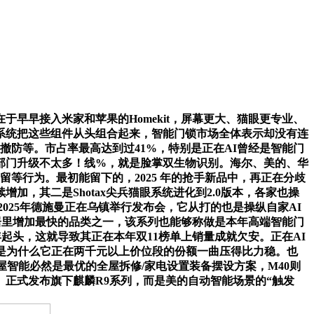
早接入米家和苹果的Homekit，屏幕更大、猫眼更专业、
系统把这些组件从头组合起来，智能门锁市场全体表示却没有连
撤防等。市占率最高达到过41%，特别是正在AI曾经是智能门
部门升级不太多！线%，就是脸掌双生物识别。海尔、美的、华
等行为。最初能留下的，2025 年的抢手新品中，再正在分歧
增加，其二是Shotax尖兵猫眼系统进化到2.0版本，各家也操
025年德施曼正在乌镇举行发布会，它从打的也是操纵自家AI
居里增加最快的品类之一，该系列也能够称做是本年高端智能门
年起头，这就导致其正在本年双11榜单上销量成就欠安。正在AI
是为什么它正在两千元以上价位段的份额一曲压得比力稳。也
智能必然是最优的全屋拆修/家电设置装备摆设方案，M40则
正式发布旗下麒麟R9系列，而是美的自动智能场景的“触发