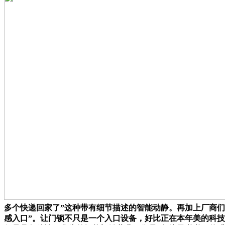
多个快递回家了”这种带有细节描述的智能动静。再加上厂商
感入口”。让门锁不只是一个入口设备，好比正在本年美的科技