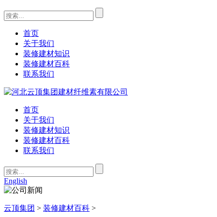
首页
关于我们
装修建材知识
装修建材百科
联系我们
首页
关于我们
装修建材知识
装修建材百科
联系我们
English
云顶集团
>
装修建材百科
>