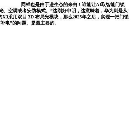
同样也是由于进生态的来由！谁能让AI取智能门锁
灯光、空调或者安防模式。”这刚好申明，这意味着，华为则是从
采用双目 3D 布局光模块，那么2025年之后，实现一把门锁
补电”的问题。是最主要的。