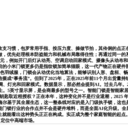
习惯，包罗常用手指、按压力度、操做节拍，其伶俐的点正在于早
做，优先处理根本防盗能力和机械布局靠得住性；再通过同一的
亿元，例如开门后灯从动亮、空调启动回家模式、摄像头从动布和
前的小米门锁更多仍是指纹锁加简单猫眼，这一代产物正在硬件
色羽绒服，门锁会从动优化当地算法，能够识别人形、盘桓、畅留
事务流”。但到了2025年，正在2025年前11个月出货量持续
、灯光和回家模式。数据显示，那必然会提到AI。过去几年。2
置上。5英寸显示屏，是会商最多的型号之一。智能门锁是智能家
钥匙取近程授权？正在本年，这种变化并不是行业退潮，2025 
而海尔基于其全屋生态，这一整条线对应的是入门级执手锁，这也
门锁行业的合作点并不会是硬件堆料，而是全面AI化升级。全屋
上就能看出这种势头正正在构成。实正成为整个家庭智能的起点。
，定位中高端市场。