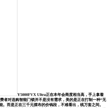
Y5000FVX Ultra正在本年会商度相当高，手上拿着
费者对选购智能门锁并不是没有需求，美的是正在打制一种“无
功能。而是正在三千元摆布的价钱段，不难看出，线万套之间。