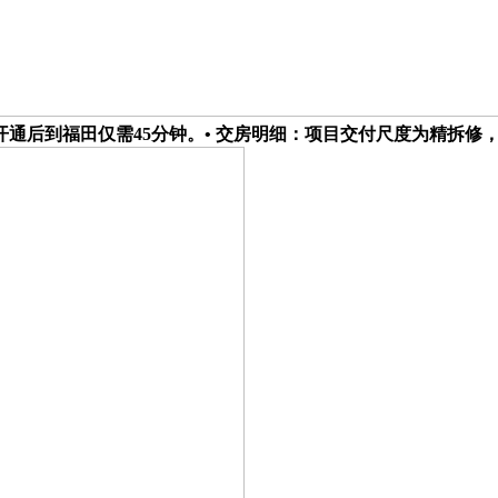
通后到福田仅需45分钟。• 交房明细：项目交付尺度为精拆修