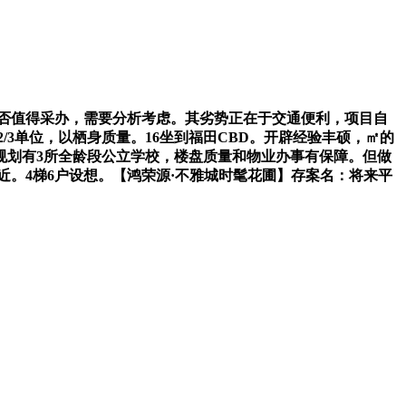
否值得采办，需要分析考虑。其劣势正在于交通便利，项目自
2/3单位，以栖身质量。16坐到福田CBD。开辟经验丰硕，㎡的
规划有3所全龄段公立学校，楼盘质量和物业办事有保障。但做
近。4梯6户设想。【鸿荣源·不雅城时髦花圃】存案名：将来平