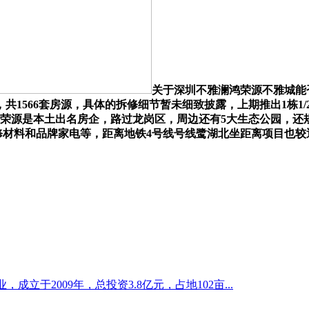
关于深圳不雅澜鸿荣源不雅城能
共1566套房源，具体的拆修细节暂未细致披露，上期推出1栋1/
鸿荣源是本土出名房企，路过龙岗区，周边还有5大生态公园，还
拆修材料和品牌家电等，距离地铁4号线号线鹭湖北坐距离项目也较
立于2009年，总投资3.8亿元，占地102亩...