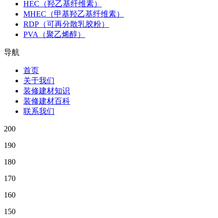
HEC（羟乙基纤维素）
MHEC（甲基羟乙基纤维素）
RDP（可再分散乳胶粉）
PVA（聚乙烯醇）
导航
首页
关于我们
装修建材知识
装修建材百科
联系我们
200
190
180
170
160
150